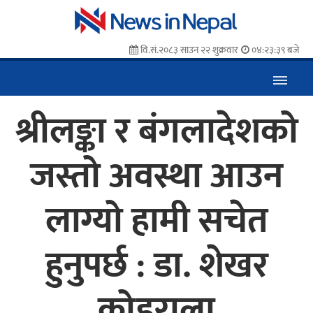
वि.सं.२०८३ साउन २२ शुक्रवार
०४:२३:४१ बजे
श्रीलङ्का र बंगलादेशको
जस्तो अवस्था आउन
लाग्यो हामी सचेत
हुनुपर्छ : डा. शेखर
कोइराला