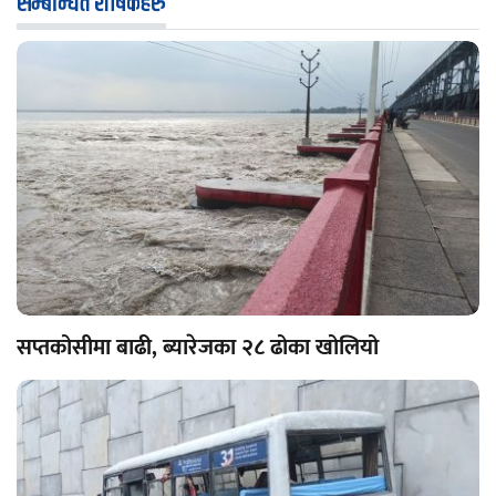
सम्बन्धित शीर्षकहरु
सप्तकोसीमा बाढी, ब्यारेजका २८ ढोका खोलियो