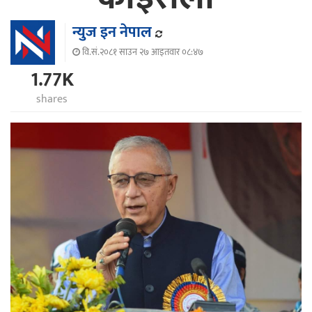
न्युज इन नेपाल
वि.सं.२०८१ साउन २७ आइतवार ०८:४७
1.77K
shares