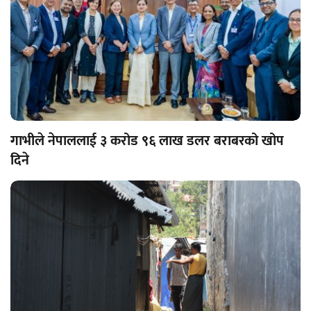
गाभीले नेपाललाई ३ करोड ९६ लाख डलर बराबरको खोप
दिने