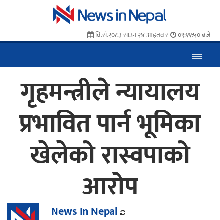
वि.सं.२०८३ साउन २४ आइतवार
०९:११:५१ बजे
गृहमन्त्रीले न्यायालय
प्रभावित पार्न भूमिका
खेलेको रास्वपाको
आरोप
News In Nepal