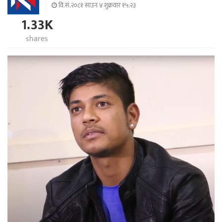
वि.सं.२०८१ साउन ४ शुक्रवार १५:२३
1.33K
shares