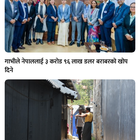
गाभीले नेपाललाई ३ करोड ९६ लाख डलर बराबरको खोप
दिने