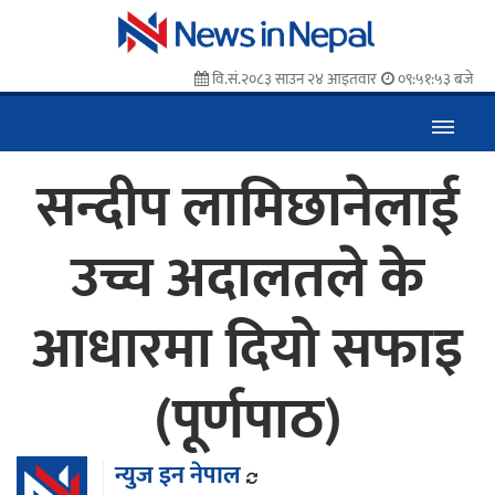
वि.सं.२०८३ साउन २४ आइतवार
०९:५१:५४ बजे
सन्दीप लामिछानेलाई
उच्च अदालतले के
आधारमा दियो सफाइ
(पूर्णपाठ)
न्युज इन नेपाल