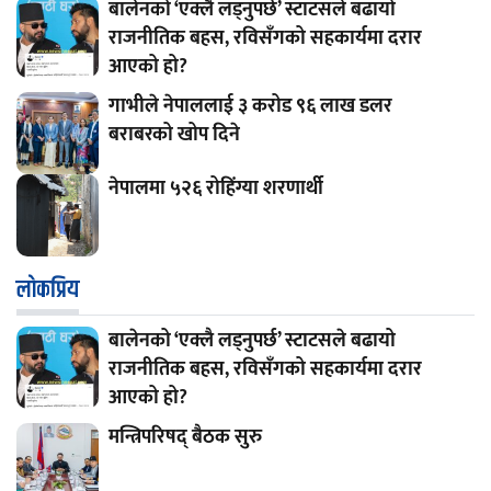
बालेनको ‘एक्लै लड्नुपर्छ’ स्टाटसले बढायो
राजनीतिक बहस, रविसँगको सहकार्यमा दरार
आएको हो?
गाभीले नेपाललाई ३ करोड ९६ लाख डलर
बराबरको खोप दिने
नेपालमा ५२६ रोहिंग्या शरणार्थी
लाेकप्रिय
बालेनको ‘एक्लै लड्नुपर्छ’ स्टाटसले बढायो
राजनीतिक बहस, रविसँगको सहकार्यमा दरार
आएको हो?
मन्त्रिपरिषद् बैठक सुरु