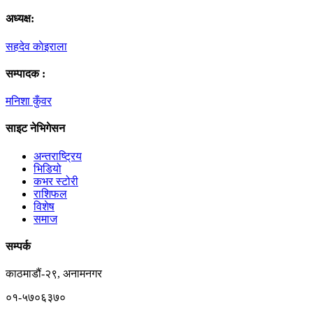
अध्यक्ष:
सहदेव काेइराला
सम्पादक :
मनिशा कुँवर
साइट नेभिगेसन
अन्तराष्ट्रिय
भिडियो
कभर स्टोरी
राशिफल
विशेष
समाज
सम्पर्क
काठमाडौं-२९, अनामनगर
०१-५७०६३७०