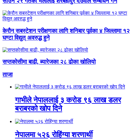
साउन २९ गतेको भेलालाई शेरबहादुर देउवाले सम्बोधन गर्ने
केरौन सबस्टेशन परीक्षणका लागि शनिबार पूर्वका ४ जिल्लामा १२
घण्टा विद्युत् अवरुद्ध हुने
सप्तकोसीमा बाढी, ब्यारेजका २८ ढोका खोलियो
ताजा
गाभीले नेपाललाई ३ करोड ९६ लाख डलर
बराबरको खोप दिने
नेपालमा ५२६ रोहिंग्या शरणार्थी