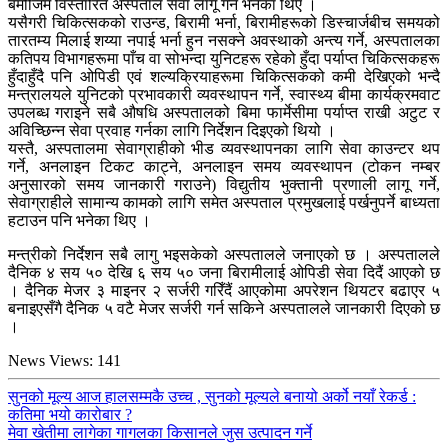
बमोजिम विस्तारित अस्पताल सेवा लागू गर्न भनेका थिए ।
यसैगरी चिकित्सकको राउन्ड, बिरामी भर्ना, बिरामीहरूको डिस्चार्जबीच समयको
तारतम्य मिलाई शय्या नपाई भर्ना हुन नसक्ने अवस्थाको अन्त्य गर्ने, अस्पतालका
कतिपय विभागहरूमा पाँच वा सोभन्दा युनिटहरू रहेको हुँदा पर्याप्त चिकित्सकहरू
हुँदाहुँदै पनि ओपिडी एवं शल्यक्रियाहरूमा चिकित्सकको कमी देखिएको भन्दै
मन्त्रालयले युनिटको प्रभावकारी व्यवस्थापन गर्ने, स्वास्थ्य बीमा कार्यक्रमवाट
उपलब्ध गराइने सबै औषधि अस्पतालको बिमा फार्मेसीमा पर्याप्त राखी अटुट र
अविच्छिन्न सेवा प्रवाह गर्नका लागि निर्देशन दिइएको थियो ।
यस्तै, अस्पतालमा सेवाग्राहीको भीड व्यवस्थापनका लागि सेवा काउन्टर थप
गर्ने, अनलाइन टिकट काट्ने, अनलाइन समय व्यवस्थापन (टोकन नम्बर
अनुसारको समय जानकारी गराउने) विद्युतीय भुक्तानी प्रणाली लागू गर्ने,
सेवाग्राहीले सामान्य कामको लागि समेत अस्पताल प्रमुखलाई पर्खनुपर्ने बाध्यता
हटाउन पनि भनेका थिए ।
मन्त्रीको निर्देशन सबै लागु भइसकेको अस्पतालले जनाएको छ । अस्पतालले
दैनिक ४ सय ५० देखि ६ सय ५० जना बिरामीलाई ओपिडी सेवा दिदैं आएको छ
। दैनिक मेजर ३ माइनर २ सर्जरी गरिँदैं आएकोमा अपरेशन थियटर बढाएर ५
बनाइएसँगै दैनिक ५ वटै मेजर सर्जरी गर्न सकिने अस्पतालले जानकारी दिएको छ
।
News Views:
141
सुनको मूल्य आज हालसम्मकै उच्च , सुनको मूल्यले बनायो अर्को नयाँ रेकर्ड :
कतिमा भयो कारोबार ?
मेवा खेतीमा लागेका गागलका किसानले जुस उत्पादन गर्ने