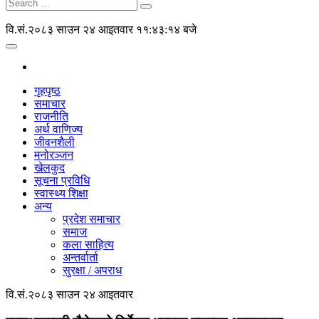
वि.सं.२०८३ साउन २४ आइतवार
११:४३:१४ बजे
गृहपृष्ठ
समाचार
राजनीति
अर्थ वाणिज्य
जीवनशैली
मनोरञ्जन
खेलकुद
सूचना प्रविधि
स्वास्थ्य शिक्षा
अन्य
प्रदेश समाचार
समाज
कला साहित्य
अन्तर्वार्ता
सुरक्षा / अपराध
वि.सं.२०८३ साउन २४ आइतवार