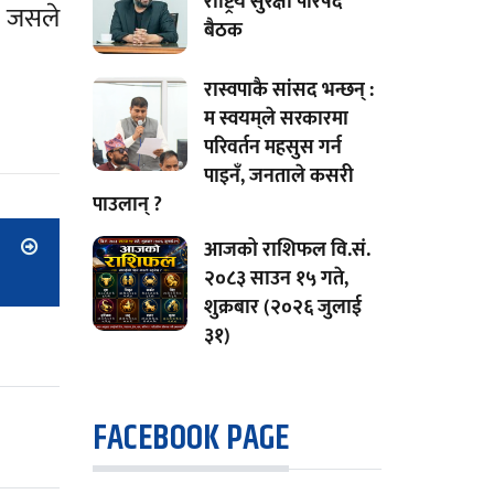
राष्ट्रिय सुरक्षा परिषद
। जसले
बैठक
रास्वपाकै सांसद भन्छन् :
म स्वयम्‌ले सरकारमा
परिवर्तन महसुस गर्न
पाइनँ, जनताले कसरी
पाउलान् ?
आजको राशिफल वि.सं.
२०८३ साउन १५ गते,
शुक्रबार (२०२६ जुलाई
३१)
FACEBOOK PAGE