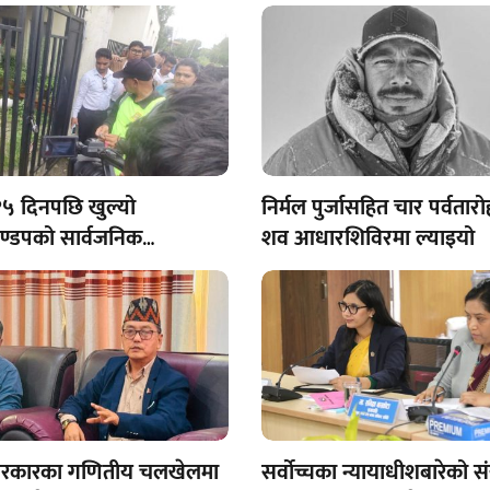
५ दिनपछि खुल्यो
निर्मल पुर्जासहित चार पर्वतार
मण्डपको सार्वजनिक
शव आधारशिविरमा ल्याइयो
ालय
 सरकारका गणितीय चलखेलमा
सर्वोच्चका न्यायाधीशबारेको सं