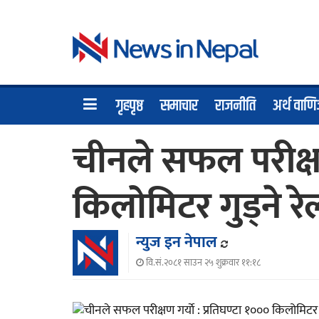
गृहपृष्ठ
समाचार
राजनीति
अर्थ वाणि
चीनले सफल परीक्षण 
किलोमिटर गुड्ने रे
न्युज इन नेपाल
वि.सं.२०८१ साउन २५ शुक्रवार ११:१८