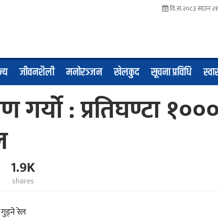
वि.सं.२०८३ साउन २१
ज्य
जीवनशैली
मनोरञ्जन
खेलकुद
सूचना प्रविधि
स्वास
गर्याे : प्रतिघण्टा १००
ल
1.9K
shares