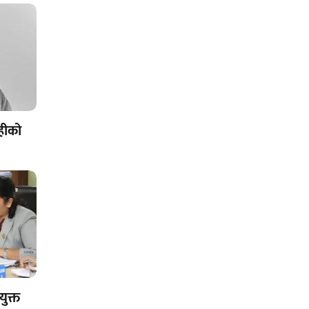
ोहीको
युक्त