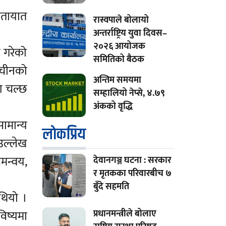
ातायात
रास्वपाले बोलायो
अन्तर्राष्ट्रिय युवा दिवस–
२०२६ आयोजक
 गरेको
समितिको बैठक
ो चीनको
अन्तिम समयमा
रण चल्छ
सम्हालियो नेप्से, ४.७९
अंकको वृद्धि
ामान्य
लाेकप्रिय
उल्लेख
मन्वय,
देवानगञ्ज घटना : सरकार
र मृतकका परिवारबीच ७
बुँदे सहमति
 थियो ।
विष्यमा
प्रधानमन्त्रीले बोलाए