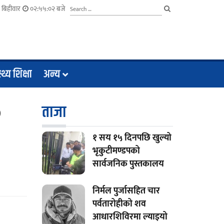
 बिहीवार
०२:५५:०३ बजे
्थ्य शिक्षा
अन्य
०
ताजा
१ सय १५ दिनपछि खुल्यो
भृकुटीमण्डपको
सार्वजनिक पुस्तकालय
निर्मल पुर्जासहित चार
पर्वतारोहीको शव
आधारशिविरमा ल्याइयो