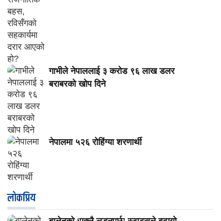
गाभीले नेपाललाई ३ करोड ९६ लाख डलर
बराबरको खोप दिने
नेपालमा ५२६ रोहिंग्या शरणार्थी
लाेकप्रिय
बालेनको ‘एक्लै लड्नुपर्छ’ स्टाटसले बढायो