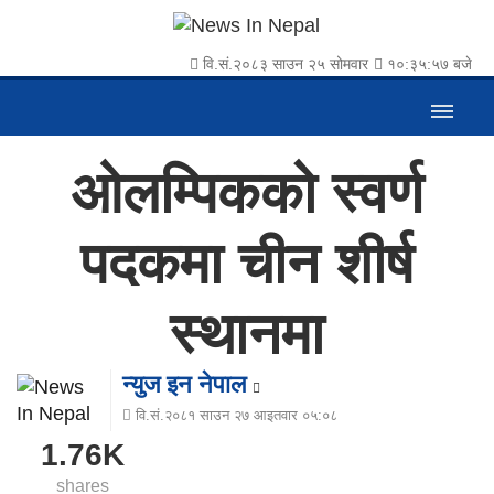
वि.सं.२०८३ साउन २५ सोमवार
१०:३५:५८ बजे
ओलम्पिकको स्वर्ण
पदकमा चीन शीर्ष
स्थानमा
न्युज इन नेपाल
वि.सं.२०८१ साउन २७ आइतवार ०५:०८
1.76K
shares