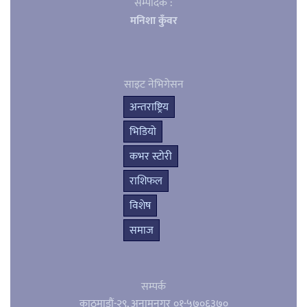
सम्पादक :
मनिशा कुँवर
साइट नेभिगेसन
अन्तराष्ट्रिय
भिडियो
कभर स्टोरी
राशिफल
विशेष
समाज
सम्पर्क
काठमाडौं-२९, अनामनगर
०१-५७०६३७०