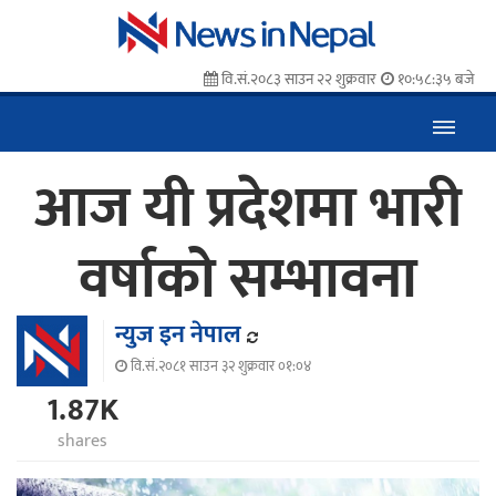
वि.सं.२०८३ साउन २२ शुक्रवार
१०:५८:३६ बजे
आज यी प्रदेशमा भारी
वर्षाको सम्भावना
न्युज इन नेपाल
वि.सं.२०८१ साउन ३२ शुक्रवार ०१:०४
1.87K
shares