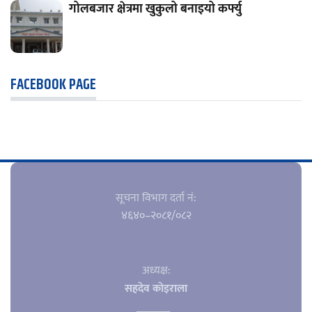
गोलबजार क्षेत्रमा खुकुलो बनाइयो कर्फ्यु
FACEBOOK PAGE
सूचना विभाग दर्ता नं‍:
४६४०–२०८१/०८२
अध्यक्ष:
सहदेव काेइराला