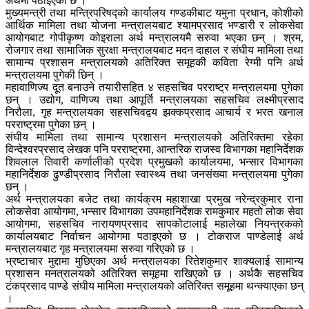
अर्थमा पठाइएको छ ।
मुख्यमन्त्री तथा मन्त्रिपरिषद्को कार्यालय गण्डकीबाट यमुना प्रधान, कोशीको
आर्थिक मामिला तथा योजना मन्त्रालयबाट श्यामप्रसाद भण्डारी र लोकसेवा
आयोगबाट गोपीकृष्ण कोइराला अर्थ मन्त्रालयमै सरुवा भएका छन् । श्रम,
रोजगार तथा सामाजिक सुरक्षा मन्त्रालयबाट मदन दाहाल र संघीय मामिला तथा
सामान्य प्रशासन मन्त्रालयको अतिरिक्त समूहकी कविता रेग्मी पनि अर्थ
मन्त्रालयमा पुगेकी छिन् ।
महावाणिज्य दूत बनाउने तयारीसहित ४ सहसचिव परराष्ट्र मन्त्रालयमा पुगेका
छन् । उद्योग, वाणिज्य तथा आपूर्ति मन्त्रालयका सहसचिव लक्ष्मीप्रसाद
निरौला, गृह मन्त्रालयका सहसचिवद्वय झक्कप्रसाद आचार्य र भरत खनाल
परराष्ट्रमा पुगेका छन् ।
संघीय मामिला तथा सामान्य प्रशासन मन्त्रालयको अतिरिक्तमा रहेका
विन्देश्वरप्रसाद लेखक पनि परराष्ट्रमा, आन्तरिक राजस्व विभागका महानिर्देशक
शिवलाल तिवारी कर्णालीको प्रदेश प्रमुखको कार्यालयमा, भन्सार विभागका
महानिर्देशक ढुण्डीप्रसाद निरौला स्वास्थ्य तथा जनसंख्या मन्त्रालयमा पुगेका
छन् ।
अर्थ मन्त्रालयका बजेट तथा कार्यक्रम महाशाखा प्रमुख नरेन्द्रकुमार राना
लोकसेवा आयोगमा, भन्सार विभागका उपमहानिर्देशक रामकुमार महतो लोक सेवा
आयोगमा, सहसचिव नारायणप्रसाद सापकोटालाई महालेखा नियन्त्रकको
कार्यालयबाट निर्वाचन आयोगमा पठाइएको छ । टोकराज पाण्डेलाई अर्थ
मन्त्रालयबाट गृह मन्त्रालयमा सरुवा गरिएको छ ।
भ्रष्टाचार मुद्दामा मुछिएका अर्थ मन्त्रालयका रितेशकुमार शाक्यलाई सामान्य
प्रशासन मनत्रालयको अतिरिक्त समूहमा राखिएको छ । अर्थकै सहसचिव
टंकप्रसाद पाण्डे संघीय मामिला मन्त्रालयको अतिरिक्त समूहमा थन्क्याएका छन्
।