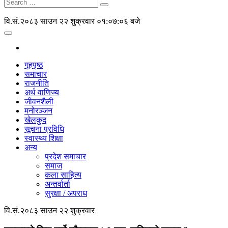
वि.सं.२०८३ साउन २२ शुक्रवार
०१:०७:०६ बजे
गृहपृष्ठ
समाचार
राजनीति
अर्थ वाणिज्य
जीवनशैली
मनोरञ्जन
खेलकुद
सूचना प्रविधि
स्वास्थ्य शिक्षा
अन्य
प्रदेश समाचार
समाज
कला साहित्य
अन्तर्वार्ता
सुरक्षा / अपराध
वि.सं.२०८३ साउन २२ शुक्रवार