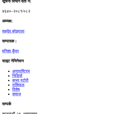
सूचना विभाग दर्ता नं‍:
४६४०–२०८१/०८२
अध्यक्ष:
सहदेव काेइराला
सम्पादक :
मनिशा कुँवर
साइट नेभिगेसन
अन्तराष्ट्रिय
भिडियो
कभर स्टोरी
राशिफल
विशेष
समाज
सम्पर्क
काठमाडौं-२९, अनामनगर