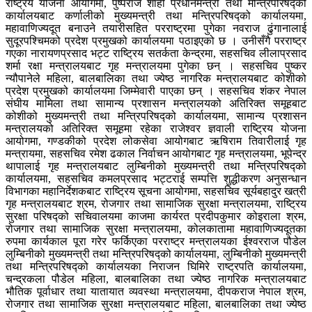
राष्ट्रय योजना आयोगमा, पुष्पराज शाही प्रधानमन्त्री तथा मन्त्रिपरिषद्को
कार्यालयबाट कर्णालीको मुख्यमन्त्री तथा मन्त्रिपरिषद्को कार्यालयमा,
महावाणिज्यदूत बनाउने तयारीसहित परराष्ट्रमा पुगेका नवराज ढुंगानालाई
सुदूरपश्चिमको प्रदेश प्रमुखको कार्यालयमा पठाइएको छ । उनीसँगै परराष्ट्र
गएका नारायणप्रसाद भट्ट राष्ट्रिय सतर्कता केन्द्रमा, सहसचिव लीलाप्रसाद
शर्मा रक्षा मन्त्रालयबाट गृह मन्त्रालयमा पुगेका छन् । सहसचिव पुष्कर
न्यौपानेले महिला, बालबालिका तथा ज्येष्ठ नागरिक मन्त्रालयबाट कोशीको
प्रदेश प्रमुखको कार्यालयमा जिम्मेवारी पाएका छन् । सहसचिव शंकर नेपाल
संघीय मामिला तथा सामान्य प्रशासन मन्त्रालयको अतिरिक्त समूहबाट
कोशीको मुख्यमन्त्री तथा मन्त्रिपरिषद्को कार्यालयमा, सामान्य प्रशासन
मन्त्रालयको अतिरिक्त समूहमा रहेका राजेश्वर ज्ञवाली राष्ट्रिय योजना
आयोगमा, गण्डकीको प्रदेश लोकसेवा आयोगबाट ऋषिराम तिवारीलाई गृह
मन्त्रायमा, सहसचिव रमेश ढकाल निर्वाचन आयोगबाट गृह मन्त्रालयमा, भूपेन्द्र
थापालाई गृह मन्त्रालयबाट लुम्बिनीको मुख्यमन्त्री तथा मन्त्रिपरिषद्को
कार्यालयमा, सहसचिव कमलप्रसाद भट्टराई सम्पत्ति शुद्धीकरण अनुसन्धान
विभागका महानिर्देशकबाट राष्ट्रिय सूचना आयोगमा, सहसचिव सूर्यबहादुर खत्री
गृह मन्त्रालयबाट श्रम, रोजगार तथा सामाजिक सुरक्षा मन्त्रालयमा, राष्ट्रिय
सुरक्षा परिषद्को सचिवालयमा काजमा कार्यरत प्रदीपकुमार कोइराला श्रम,
रोजगार तथा सामाजिक सुरक्षा मन्त्रालयमा, कोलकातामा महावाणिज्यदूतका
रुपमा कार्यकाल पूरा गरेर फर्किएका परराष्ट्र मन्त्रालयका ईश्वरराज पौडेल
लुम्बिनीको मुख्यमन्त्री तथा मन्त्रिपरिषद्को कार्यालयमा, लुम्बिनीको मुख्यमन्त्री
तथा मन्त्रिपरिषद्को कार्यालयका निराजन घिमिरे राष्ट्रपति कार्यालयमा,
चन्द्रकला पौडेल महिला, बालबालिका तथा ज्येष्ठ नागरिक मन्त्रालयबाट
भौतिक पूर्वाधार तथा यातायात व्यवस्था मन्त्रालयमा, दीपकराज नेपाल श्रम,
रोजगार तथा सामाजिक सुरक्षा मन्त्रालयबाट महिला, बालबालिका तथा ज्येष्ठ