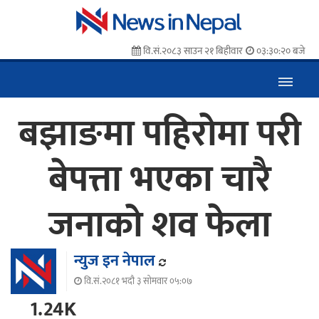
वि.सं.२०८३ साउन २१ बिहीवार
०३:३०:२१ बजे
बझाङमा पहिरोमा परी
बेपत्ता भएका चारै
जनाको शव फेला
न्युज इन नेपाल
वि.सं.२०८१ भदौ ३ सोमवार ०५:०७
1.24K