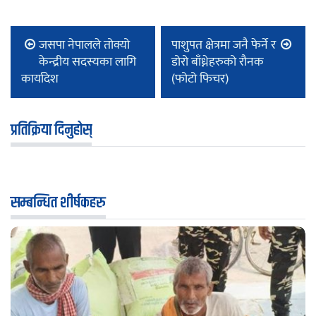
जसपा नेपालले तोक्यो
पाशुपत क्षेत्रमा जनै फेर्ने र
केन्द्रीय सदस्यका लागि
डोरो बाँध्नेहरुको राैनक
कार्यादेश
(फोटो फिचर)
प्रतिक्रिया दिनुहोस्
सम्बन्धित शीर्षकहरु