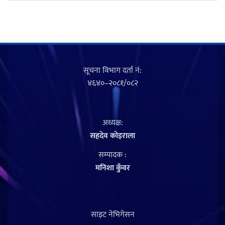
सूचना विभाग दर्ता नं‍:
४६४०–२०८१/०८२
अध्यक्ष:
सहदेव काेइराला
सम्पादक :
मनिशा कुँवर
साइट नेभिगेसन