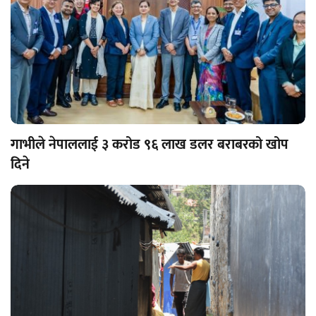
गाभीले नेपाललाई ३ करोड ९६ लाख डलर बराबरको खोप
दिने