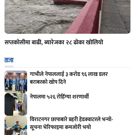
सप्तकोसीमा बाढी, ब्यारेजका २८ ढोका खोलियो
ताजा
गाभीले नेपाललाई ३ करोड ९६ लाख डलर
बराबरको खोप दिने
नेपालमा ५२६ रोहिंग्या शरणार्थी
विराटनगर छापाबारे प्रहरी हेडक्वाटरले भन्यो-
सूचना भेरिफाइमा कमजोरी भयो