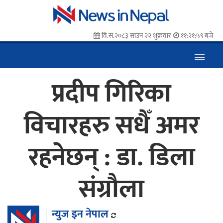
वि.सं.२०८३ साउन २२ शुक्रवार
११:२१:५९ बजे
प्रदीप गिरिका
विचारहरु सधैँ अमर
रहनेछन् : डा. डिला
संग्रौला
न्युज इन नेपाल