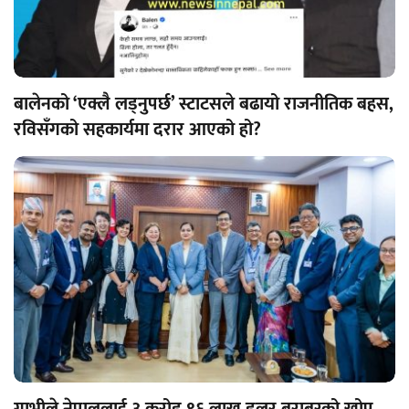
बालेनको ‘एक्लै लड्नुपर्छ’ स्टाटसले बढायो राजनीतिक बहस,
रविसँगको सहकार्यमा दरार आएको हो?
गाभीले नेपाललाई ३ करोड ९६ लाख डलर बराबरको खोप