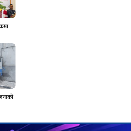
शकमा
एकजनाको