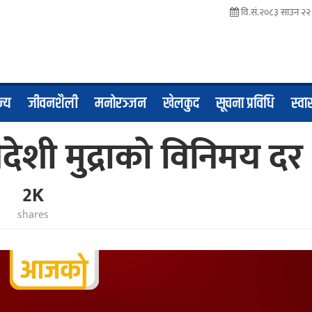
वि.सं.२०८३ साउन २२ 
ज्य
जीवनशैली
मनोरञ्जन
खेलकुद
सूचना प्रविधि
स्वास
ेशी मुद्राको विनिमय दर
2K
shares