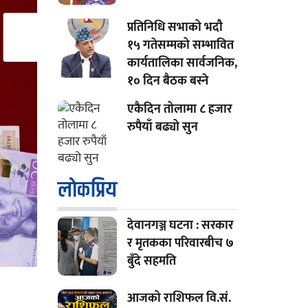
प्रतिनिधि सभाको भदौ
१५ गतेसम्मको सम्भावित
कार्यतालिका सार्वजनिक,
१० दिन बैठक बस्ने
एकैदिन तोलामा ८ हजार
रुपैयाँ बढ्यो सुन
लाेकप्रिय
देवानगञ्ज घटना : सरकार
र मृतकका परिवारबीच ७
बुँदे सहमति
आजको राशिफल वि.सं.