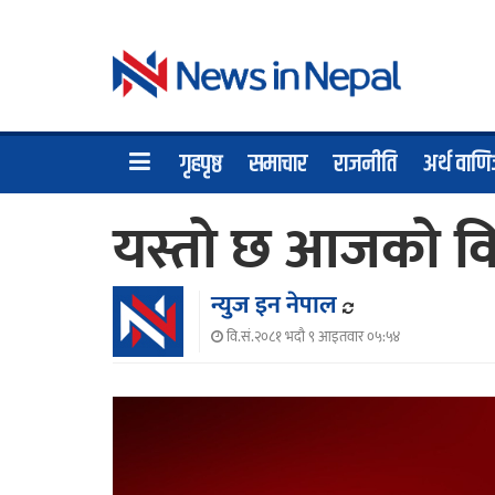
गृहपृष्ठ
समाचार
राजनीति
अर्थ वाणि
यस्तो छ आजको विद
न्युज इन नेपाल
वि.सं.२०८१ भदौ ९ आइतवार ०५:५४