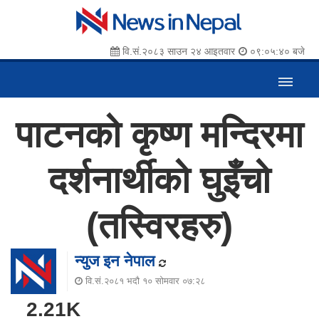
वि.सं.२०८३ साउन २४ आइतवार
०९:०५:४१ बजे
पाटनको कृष्ण मन्दिरमा
दर्शनार्थीको घुइँचो
(तस्विरहरु)
न्युज इन नेपाल
वि.सं.२०८१ भदौ १० सोमवार ०७:२८
2.21K