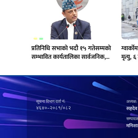
प्रतिनिधि सभाको भदौ १५ गतेसम्मको
ग्वार्क
सम्भावित कार्यतालिका सार्वजनिक,
मृत्यु, 
१० दिन बैठक बस्ने
सूचना विभाग दर्ता नं‍:
अध्यक्ष:
४६४०–२०८१/०८२
सहदेव
सम्पादक
मनिशा 