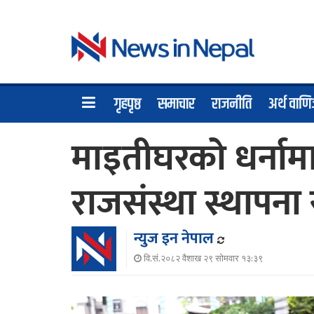
गृहपृष्ठ
समाचार
राजनीति
अर्थ वाणि
माइतीघरको धर्नामा 
राजसंस्था स्थापना 
न्युज इन नेपाल
वि.सं.२०८२ वैशाख २९ सोमवार १३:३९