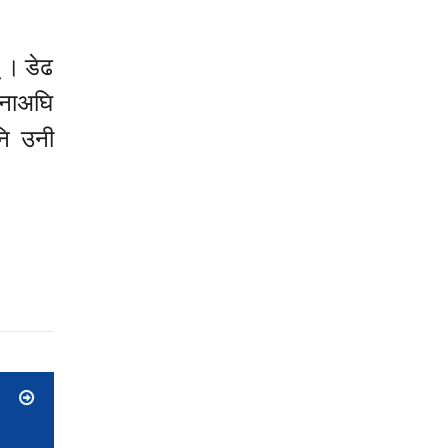
 । डेढ
हिनाअघि
नि उनी