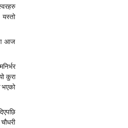
्वरहरु
 यस्तो
लमा आज
निर्भर
ो कुरा
ा भएको
दिएपछि
 चौधरी