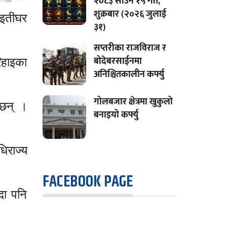
२०८३ साउन १५ गते,
शुक्रबार (२०२६ जुलाई
ाइतीघर
३१)
सप्तरीका राजविराज र
िहाइका
बोदेबरसाईनमा
अनिश्चितकालीन कर्फ्यु
गोलबजार क्षेत्रमा खुकुलो
 छन् ।
बनाइयो कर्फ्यु
धिराज्य
FACEBOOK PAGE
्दा पनि