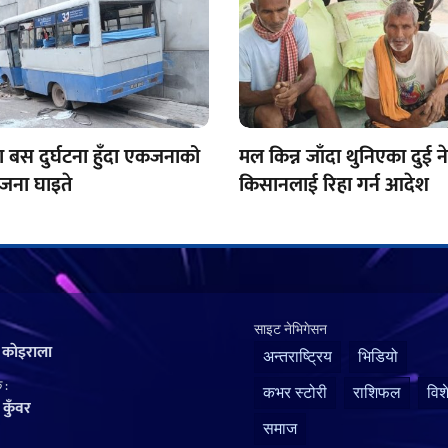
ोमा बस दुर्घटना हुँदा एकजनाको
मल किन्न जाँदा थुनिएका दुई न
६ जना घाइते
किसानलाई रिहा गर्न आदेश
साइट नेभिगेसन
 काेइराला
अन्तराष्ट्रिय
भिडियो
 :
कभर स्टोरी
राशिफल
विश
कुँवर
समाज