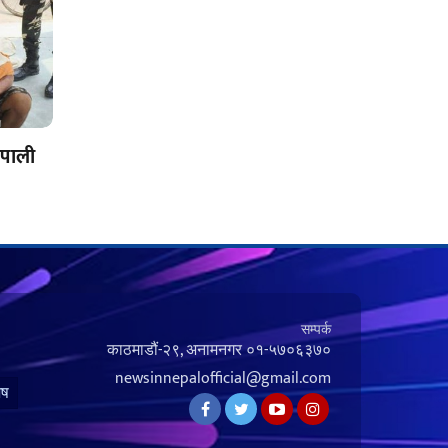
ेपाली
सम्पर्क
काठमाडौं-२९, अनामनगर
०१-५७०६३७०
newsinnepalofficial@gmail.com
ेष