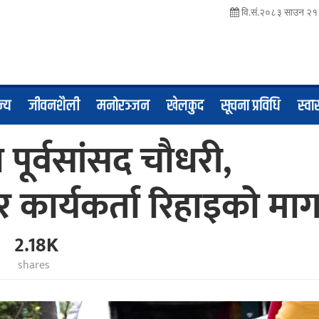
वि.सं.२०८३ साउन २१ 
ज्य
जीवनशैली
मनोरञ्जन
खेलकुद
सूचना प्रविधि
स्वास
पूर्वसांसद चौधरी,
र कार्यकर्ता रिहाइको मा
2.18K
shares