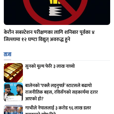
केरौन सबस्टेशन परीक्षणका लागि शनिबार पूर्वका ४
जिल्लामा १२ घण्टा विद्युत् अवरुद्ध हुने
ताजा
सुनको मूल्य फेरि ३ लाख नाघ्यो
बालेनको ‘एक्लै लड्नुपर्छ’ स्टाटसले बढायो
राजनीतिक बहस, रविसँगको सहकार्यमा दरार
आएको हो?
गाभीले नेपाललाई ३ करोड ९६ लाख डलर