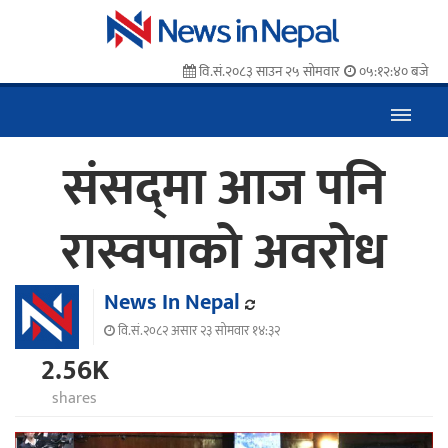
वि.सं.२०८३ साउन २५ सोमवार
०५:१२:४१ बजे
संसद्‌मा आज पनि
रास्वपाको अवरोध
News In Nepal
वि.सं.२०८२ असार २३ सोमवार १४:३२
2.56K
shares