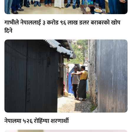
गाभीले नेपाललाई ३ करोड ९६ लाख डलर बराबरको खोप
दिने
नेपालमा ५२६ रोहिंग्या शरणार्थी