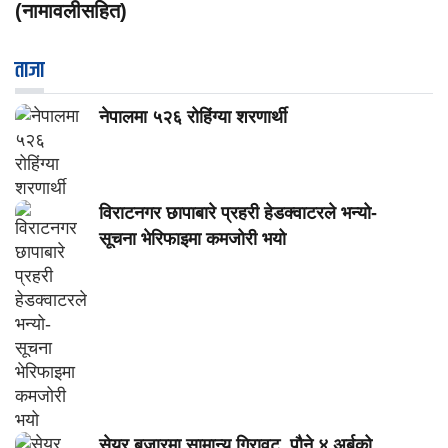
(नामावलीसहित)
ताजा
नेपालमा ५२६ रोहिंग्या शरणार्थी
विराटनगर छापाबारे प्रहरी हेडक्वाटरले भन्यो-
सूचना भेरिफाइमा कमजोरी भयो
सेयर बजारमा सामान्य गिरावट, पौने ४ अर्बको