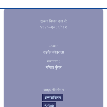
सूचना विभाग दर्ता नं‍:
४६४०–२०८१/०८२
अध्यक्ष:
सहदेव काेइराला
सम्पादक :
मनिशा कुँवर
साइट नेभिगेसन
अन्तराष्ट्रिय
भिडियो