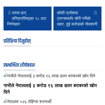
यस्ता छन्
कोशी प्रदेशमा
मन्त्रिपरिषद्का १८ वटा
ट्रान्सफर्मर चोरी गर्नेको
निर्णयहरु
लहर, दुई करोडको नोक्सानी
प्रतिक्रिया दिनुहोस्
सम्बन्धित शीर्षकहरु
गाभीले नेपाललाई ३ करोड ९६ लाख डलर बराबरको खोप
दिने