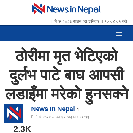
वि.सं.२०८३ साउन २३ शनिवार
१०:०४:०२ बजे
ठोरीमा मृत भेटिएको
दुर्लभ पाटे बाघ आपसी
लडाइँमा मरेको हुनसक्ने
News In Nepal
वि.सं.२०८२ साउन २५ आइतवार १५:३२
2.3K