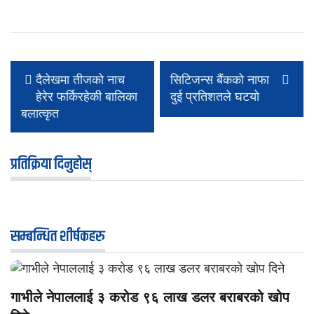
दैलेखमा तीजको नाच
सिटिजन्स बैंकको नाफा
हेरेर फर्किरहेकी बालिका
दुई प्रतिशतले घटयो
बलात्कृत
प्रतिक्रिया दिनुहोस्
सम्बन्धित शीर्षकहरु
गाभीले नेपाललाई ३ करोड ९६ लाख डलर बराबरको खोप