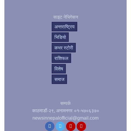
साइट नेभिगेसन
अन्तराष्ट्रिय
भिडियो
कभर स्टोरी
राशिफल
विशेष
समाज
सम्पर्क
काठमाडौं-२९, अनामनगर
०१-५७०६३७०
newsinnepalofficial@gmail.com