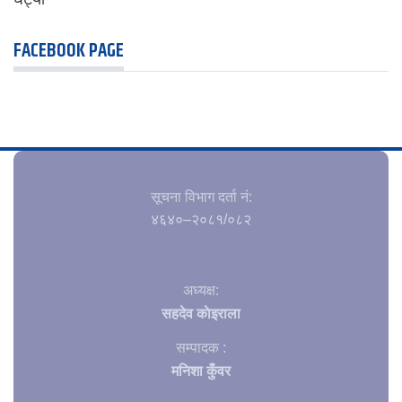
FACEBOOK PAGE
सूचना विभाग दर्ता नं‍:
४६४०–२०८१/०८२
अध्यक्ष:
सहदेव काेइराला
सम्पादक :
मनिशा कुँवर