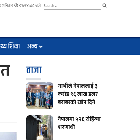
३ शनिवार
०९:२४:४९ बजे
्थ्य शिक्षा
अन्य
लत
ताजा
गाभीले नेपाललाई ३
करोड ९६ लाख डलर
बराबरको खोप दिने
नेपालमा ५२६ रोहिंग्या
शरणार्थी