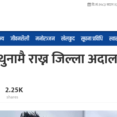
वि.सं.२०८३ साउन २
ज्य
जीवनशैली
मनोरञ्जन
खेलकुद
सूचना प्रविधि
स्वास
ुनामै राख्न जिल्ला अदा
2.25K
shares