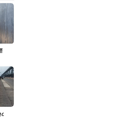
थी
२८