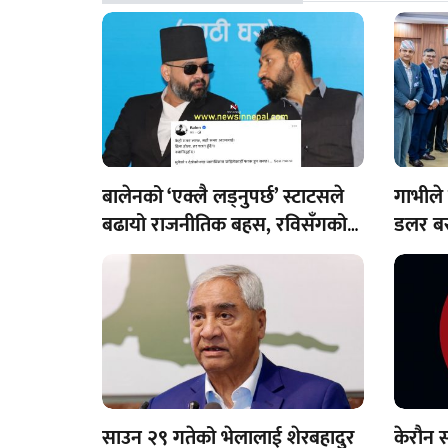
बालेनको ‘एक्लै लड्नुपर्छ’ स्टाटसले
गाभीले
बढायो राजनीतिक बहस, रविसँगको
डलर बर
सहकार्यमा दरार आएको हो?
साउन २९ गतेको भेलालाई शेरबहादुर
केरौन 