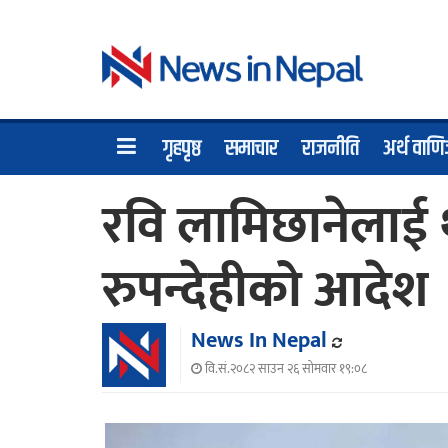
गृहपृष्ठ
समाचार
राजनीति
अर्थ वाणि
रवि लामिछानेलाई थ
रुपन्देहीको आदेश
News In Nepal
वि.सं.२०८२ साउन २६ सोमवार १९:०८