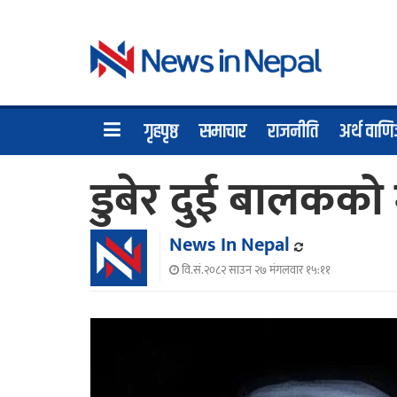
गृहपृष्ठ
समाचार
राजनीति
अर्थ वाणि
डुबेर दुई बालकको मृ
News In Nepal
वि.सं.२०८२ साउन २७ मंगलवार १५:११