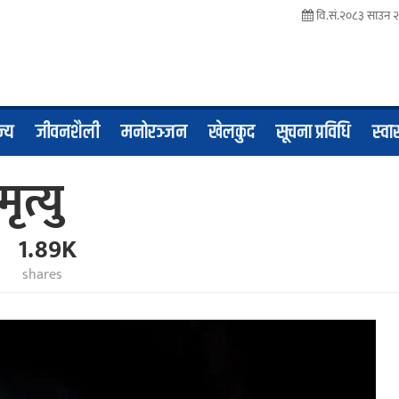
वि.सं.२०८३ साउन २
ज्य
जीवनशैली
मनोरञ्जन
खेलकुद
सूचना प्रविधि
स्वास
त्यु
1.89K
shares