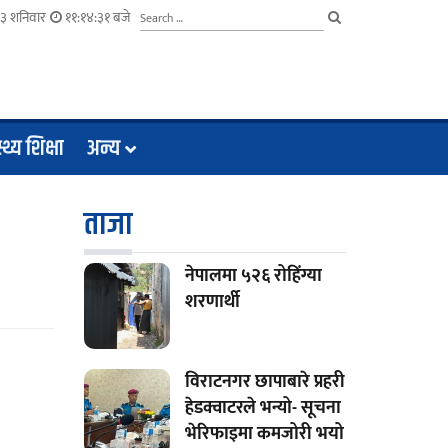
३ शनिवार
११:१४:३२ बजे
्थ्य शिक्षा
अन्य
ताजा
नेपालमा ५२६ रोहिंग्या
शरणार्थी
विराटनगर छापाबारे प्रहरी
हेडक्वाटरले भन्यो- सूचना
भेरिफाइमा कमजोरी भयो