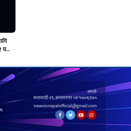
ागि
२ घण्टा
सम्पर्क
काठमाडौं-२९, अनामनगर
०१-५७०६३७०
newsinnepalofficial@gmail.com
ेष