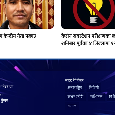
 केन्द्रीय नेता पक्राउ
केरौन सबस्टेशन परीक्षणका ल
शनिबार पूर्वका ४ जिल्लामा १
विद्युत् अवरुद्ध हुने
साइट नेभिगेसन
 काेइराला
अन्तराष्ट्रिय
भिडियो
 :
कभर स्टोरी
राशिफल
विश
कुँवर
समाज