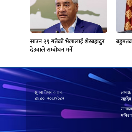
साउन २९ गतेको भेलालाई शेरबहादुर
बहुमतका
देउवाले सम्बोधन गर्ने
सूचना विभाग दर्ता नं‍:
अध्यक्ष:
४६४०–२०८१/०८२
सहदेव
सम्पादक
मनिशा 