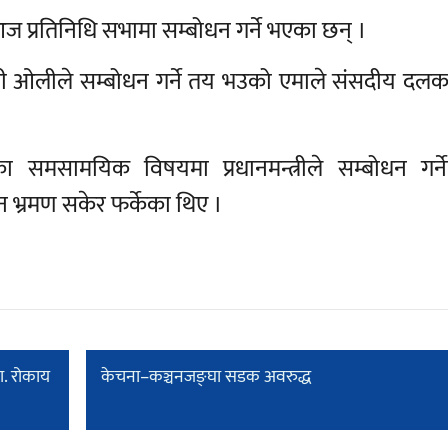
 आज प्रतिनिधि सभामा सम्बोधन गर्ने भएका छन् ।
त्री ओलीले सम्बोधन गर्ने तय भउको एमाले संसदीय दलका
 समसामयिक विषयमा प्रधानमन्त्रीले सम्बोधन गर्न
तान भ्रमण सकेर फर्केका थिए ।
डा. रोकाय
केचना–कञ्चनजङ्घा सडक अवरुद्ध