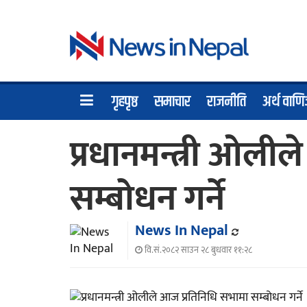
गृहपृष्ठ
समाचार
राजनीति
अर्थ वाणि
प्रधानमन्त्री ओली
सम्बोधन गर्ने
News In Nepal
वि.सं.२०८२ साउन २८ बुधवार ११:२८