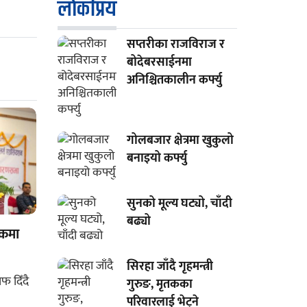
लाेकप्रिय
सप्तरीका राजविराज र
बोदेबरसाईनमा
अनिश्चितकालीन कर्फ्यु
गोलबजार क्षेत्रमा खुकुलो
बनाइयो कर्फ्यु
सुनको मूल्य घट्यो, चाँदी
बढ्यो
शकमा
सिरहा जाँदै गृहमन्त्री
गुरुङ, मृतकका
परिवारलाई भेट्ने