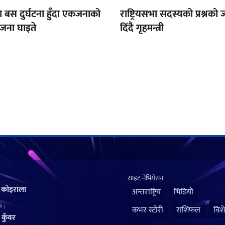
ोमा बस दुर्घटना हुँदा एकजनाको
राष्ट्रियसभा सदस्यको प्रश्नक
६ जना घाइते
दिँदै गृहमन्त्री
साइट नेभिगेसन
 काेइराला
अन्तराष्ट्रिय
भिडियो
 :
कभर स्टोरी
राशिफल
विश
कुँवर