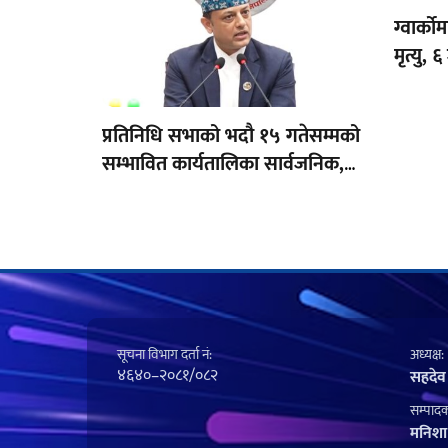
ग्वार्क
मृत्यु, 
प्रतिनिधि सभाको भदौ १५ गतेसम्मको
सम्भावित कार्यतालिका सार्वजनिक,
१० दिन बैठक बस्ने
सूचना विभाग दर्ता नं‍:
अध्यक्ष:
४६४०–२०८१/०८२
सहदेव
सम्पादक
मनिशा 