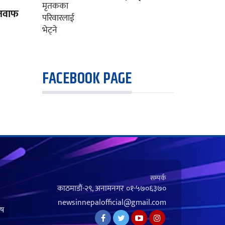
ो जवाफ
FACEBOOK PAGE
सम्पर्क
काठमाडौं-२९, अनामनगर
०१-५७०६३७०
newsinnepalofficial@gmail.com
ेष