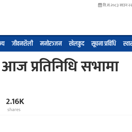
वि.सं.२०८३ साउन २२ 
ज्य
जीवनशैली
मनोरञ्जन
खेलकुद
सूचना प्रविधि
स्वास
ले आज प्रतिनिधि सभामा
2.16K
shares