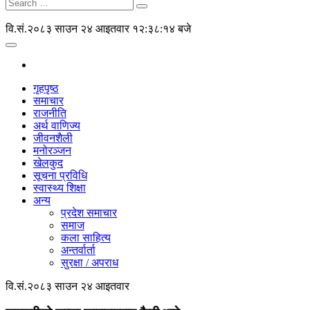
वि.सं.२०८३ साउन २४ आइतवार
१२:३८:१४ बजे
गृहपृष्ठ
समाचार
राजनीति
अर्थ वाणिज्य
जीवनशैली
मनोरञ्जन
खेलकुद
सूचना प्रविधि
स्वास्थ्य शिक्षा
अन्य
प्रदेश समाचार
समाज
कला साहित्य
अन्तर्वार्ता
सुरक्षा / अपराध
वि.सं.२०८३ साउन २४ आइतवार