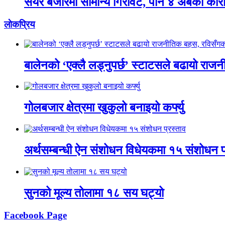
सेयर बजारमा सामान्य गिरावट, पौने ४ अर्बको कार
लाेकप्रिय
बालेनको ‘एक्लै लड्नुपर्छ’ स्टाटसले बढायो रा
गोलबजार क्षेत्रमा खुकुलो बनाइयो कर्फ्यु
अर्थसम्बन्धी ऐन संशोधन विधेयकमा १५ संशोधन प
सुनको मूल्य तोलामा १८ सय घट्यो
Facebook Page