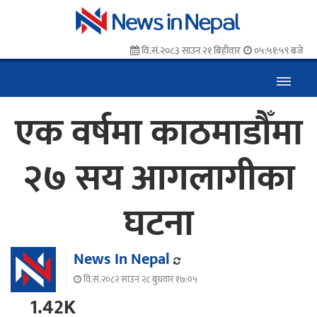
वि.सं.२०८३ साउन २१ बिहीवार
०५:५२:० बजे
एक वर्षमा काठमाडौँमा
२७ सय आगलागीका
घटना
News In Nepal
वि.सं.२०८२ साउन २८ बुधवार १७:०५
1.42K