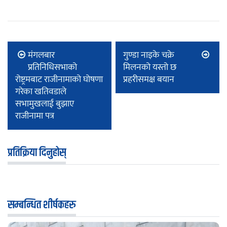
मंगलबार
गुण्डा नाइके चक्रे
प्रतिनिधिसभाको
मिलनको यस्तो छ
रोष्ट्रमबाट राजीनामाको घोषणा
प्रहरीसमक्ष बयान
गरेका खतिवडाले
सभामुखलाई बुझाए
राजीनामा पत्र
प्रतिक्रिया दिनुहोस्
सम्बन्धित शीर्षकहरु