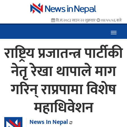
वि.सं.२०८३ साउन २२ शुक्रवार
०४:५५:५७ बजे
राष्ट्रिय प्रजातन्त्र पार्टीकी
नेतृ रेखा थापाले माग
गरिन् राप्रपामा विशेष
महाधिवेशन
News In Nepal