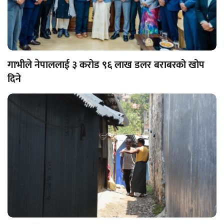
गाभीले नेपाललाई ३ करोड ९६ लाख डलर बराबरको खोप
दिने