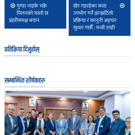
गुण्डा नाइके चक्रे
खेर गइरहेका काठ
मिलनको यस्तो छ
उपभोग गर्ने झन्झटिलो
प्रहरीसमक्ष बयान
प्रक्रिया र कानुनी अड्चन
सुधार गर्छौँ : मन्त्री शाही
प्रतिक्रिया दिनुहोस्
सम्बन्धित शीर्षकहरु