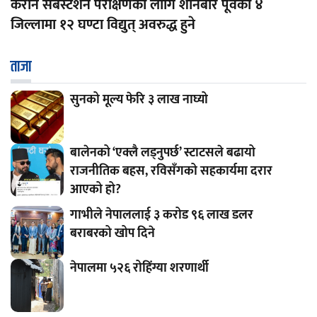
केरौन सबस्टेशन परीक्षणका लागि शनिबार पूर्वका ४
जिल्लामा १२ घण्टा विद्युत् अवरुद्ध हुने
ताजा
सुनको मूल्य फेरि ३ लाख नाघ्यो
बालेनको ‘एक्लै लड्नुपर्छ’ स्टाटसले बढायो
राजनीतिक बहस, रविसँगको सहकार्यमा दरार
आएको हो?
गाभीले नेपाललाई ३ करोड ९६ लाख डलर
बराबरको खोप दिने
नेपालमा ५२६ रोहिंग्या शरणार्थी