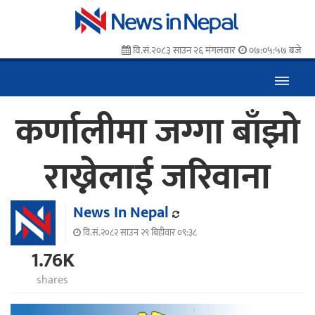
वि.सं.२०८३ साउन २६ मंगलवार
०७:०५:५८ बजे
कर्णालीमा जग्गा बाँझो
राख्नेलाई जरिवाना
News In Nepal
वि.सं.२०८२ साउन २९ बिहीवार ०९:३८
1.76K
shares