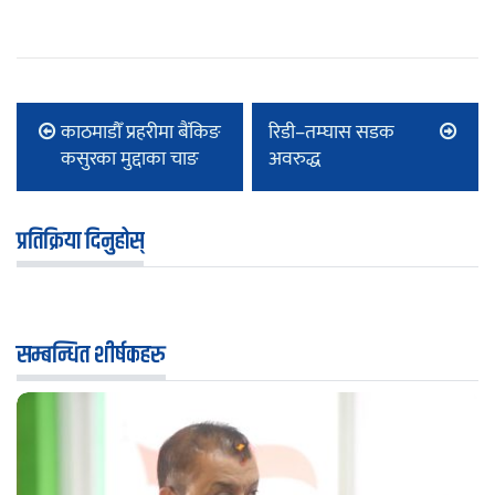
काठमाडौँ प्रहरीमा बैंकिङ
रिडी–तम्घास सडक
कसुरका मुद्दाका चाङ
अवरुद्ध
प्रतिक्रिया दिनुहोस्
सम्बन्धित शीर्षकहरु