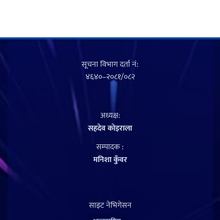
सूचना विभाग दर्ता नं‍:
४६४०–२०८१/०८२
अध्यक्ष:
सहदेव काेइराला
सम्पादक :
मनिशा कुँवर
साइट नेभिगेसन