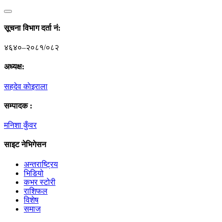
सूचना विभाग दर्ता नं‍:
४६४०–२०८१/०८२
अध्यक्ष:
सहदेव काेइराला
सम्पादक :
मनिशा कुँवर
साइट नेभिगेसन
अन्तराष्ट्रिय
भिडियो
कभर स्टोरी
राशिफल
विशेष
समाज