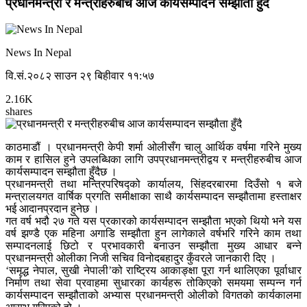
प्रधानमन्त्री र मन्त्रीहरुबीच आज कार्यसम्पादन सम्झौता हुँदै
News In Nepal
वि.सं.२०८२ साउन २९ बिहीवार ११:५७
2.16K
shares
काठमाडौं । प्रधानमन्त्री केपी शर्मा ओलीसँग चालु आर्थिक वर्षमा गरिने मुख्य
काम र हासिल हुने उपलब्धिका लागि उपप्रधानमन्त्रीद्वय र मन्त्रीहरुबीच आज
कार्यसम्पादन सम्झौता हुँदैछ ।
प्रधानमन्त्री तथा मन्त्रिपरिषद्को कार्यालय, सिंहदरबारमा दिउँसो १ बजे
मन्त्रालयगत वार्षिक प्रगति समीक्षाका साथै कार्यसम्पादन सम्झौतामा हस्ताक्षर
भई आदानप्रदान हुनेछ ।
गत वर्ष भदौ २७ गते यस प्रकारको कार्यसम्पादन सम्झौता भएको थियो भने यस
वर्ष झण्डै एक महिना अगाडि सम्झौता हुन लागेकाले वर्षभरि गरिने काम तथा
सम्पादनलाई छिटो र प्रभावकारी बनाउन सम्झौता मुख्य आधार बन्ने
प्रधानमन्त्री ओलीका निजी सचिव विनोदबहादुर कुँवरले जानकारी दिए ।
‘समृद्ध नेपाल, सुखी नेपाली’को राष्ट्रिय आकाङ्क्षा पूरा गर्न थालिएका पूर्वाधार
निर्माण तथा सेवा प्रवाहमा सुधारका कार्यहरू तोकिएको समयमा सम्पन्न गर्न
कार्यसम्पादन सम्झौताको अभ्यास प्रधानमन्त्री ओलीको विगतको कार्यकालमा