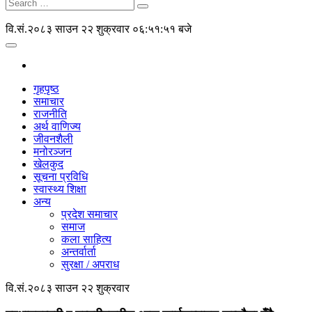
वि.सं.२०८३ साउन २२ शुक्रवार
०६:५१:५१ बजे
गृहपृष्ठ
समाचार
राजनीति
अर्थ वाणिज्य
जीवनशैली
मनोरञ्जन
खेलकुद
सूचना प्रविधि
स्वास्थ्य शिक्षा
अन्य
प्रदेश समाचार
समाज
कला साहित्य
अन्तर्वार्ता
सुरक्षा / अपराध
वि.सं.२०८३ साउन २२ शुक्रवार