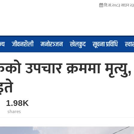
वि.सं.२०८३ साउन २
ज्य
जीवनशैली
मनोरञ्जन
खेलकुद
सूचना प्रविधि
स्वास
कको उपचार क्रममा मृत्यु,
ते
1.98K
shares