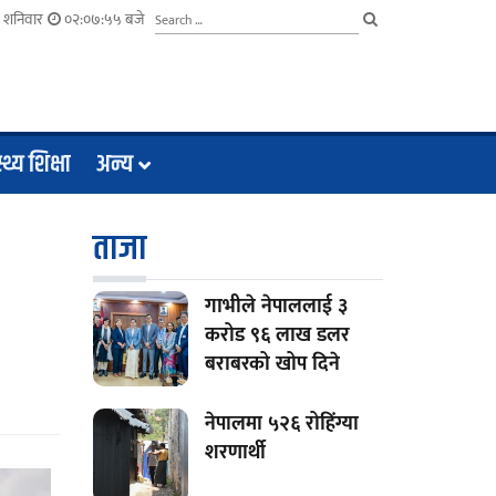
३ शनिवार
०२:०७:५६ बजे
्थ्य शिक्षा
अन्य
ताजा
गाभीले नेपाललाई ३
करोड ९६ लाख डलर
बराबरको खोप दिने
नेपालमा ५२६ रोहिंग्या
शरणार्थी