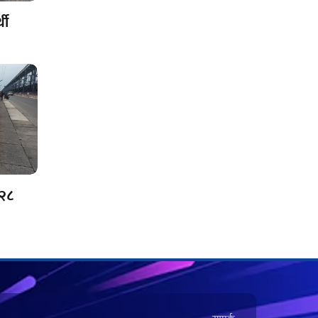
थी
 २८