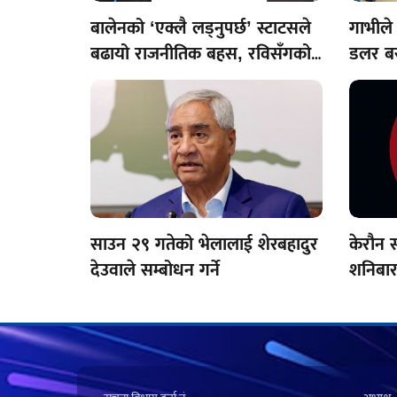
बालेनको ‘एक्लै लड्नुपर्छ’ स्टाटसले
गाभीले
बढायो राजनीतिक बहस, रविसँगको
डलर बर
सहकार्यमा दरार आएको हो?
साउन २९ गतेको भेलालाई शेरबहादुर
केरौन 
देउवाले सम्बोधन गर्ने
शनिबार
विद्युत्