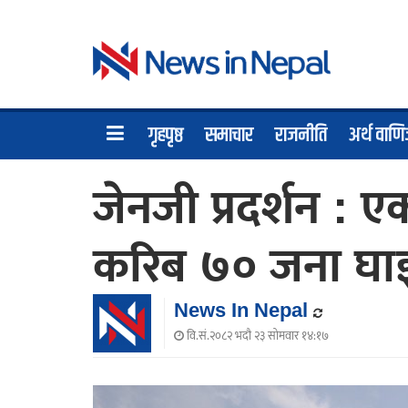
गृहपृष्ठ
समाचार
राजनीति
अर्थ वाणि
जेनजी प्रदर्शन : ए
करिब ७० जना घाइ
News In Nepal
वि.सं.२०८२ भदौ २३ सोमवार १४:१७