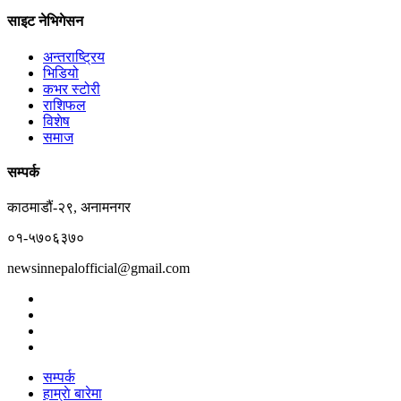
साइट नेभिगेसन
अन्तराष्ट्रिय
भिडियो
कभर स्टोरी
राशिफल
विशेष
समाज
सम्पर्क
काठमाडौं-२९, अनामनगर
०१-५७०६३७०
newsinnepalofficial@gmail.com
सम्पर्क
हाम्राे बारेमा