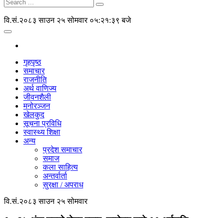
वि.सं.२०८३ साउन २५ सोमवार
०५:२१:३९ बजे
गृहपृष्ठ
समाचार
राजनीति
अर्थ वाणिज्य
जीवनशैली
मनोरञ्जन
खेलकुद
सूचना प्रविधि
स्वास्थ्य शिक्षा
अन्य
प्रदेश समाचार
समाज
कला साहित्य
अन्तर्वार्ता
सुरक्षा / अपराध
वि.सं.२०८३ साउन २५ सोमवार