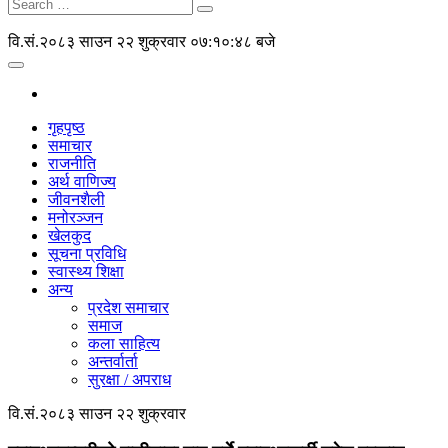
वि.सं.२०८३ साउन २२ शुक्रवार
०७:१०:४८ बजे
गृहपृष्ठ
समाचार
राजनीति
अर्थ वाणिज्य
जीवनशैली
मनोरञ्जन
खेलकुद
सूचना प्रविधि
स्वास्थ्य शिक्षा
अन्य
प्रदेश समाचार
समाज
कला साहित्य
अन्तर्वार्ता
सुरक्षा / अपराध
वि.सं.२०८३ साउन २२ शुक्रवार