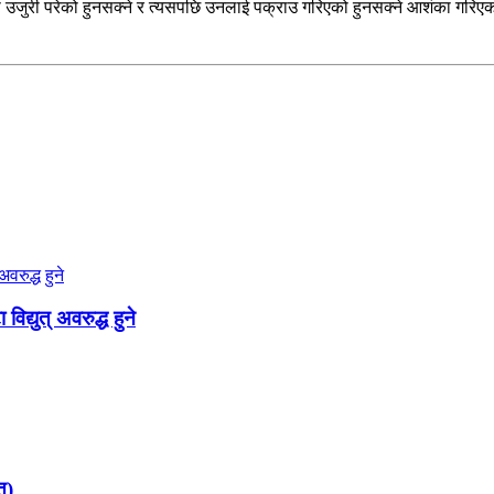
मा उजुरी परेको हुनसक्ने र त्यसपछि उनलाई पक्राउ गरिएको हुनसक्ने आशंका गरिए
द्युत् अवरुद्ध हुने
त)