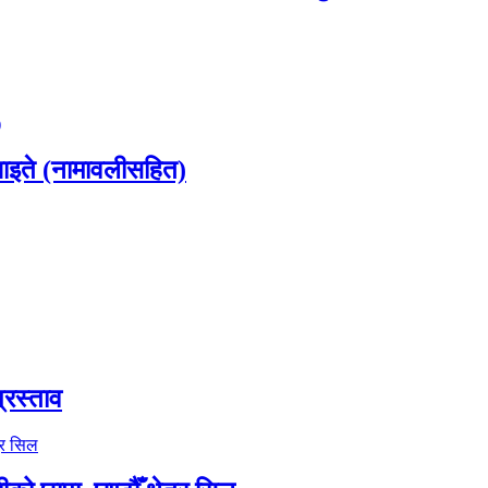
 घाइते (नामावलीसहित)
्रस्ताव