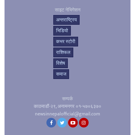
साइट नेभिगेसन
अन्तराष्ट्रिय
भिडियो
कभर स्टोरी
राशिफल
विशेष
समाज
सम्पर्क
काठमाडौं-२९, अनामनगर
०१-५७०६३७०
newsinnepalofficial@gmail.com