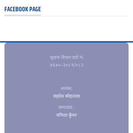
FACEBOOK PAGE
सूचना विभाग दर्ता नं‍:
४६४०–२०८१/०८२
अध्यक्ष:
सहदेव काेइराला
सम्पादक :
मनिशा कुँवर