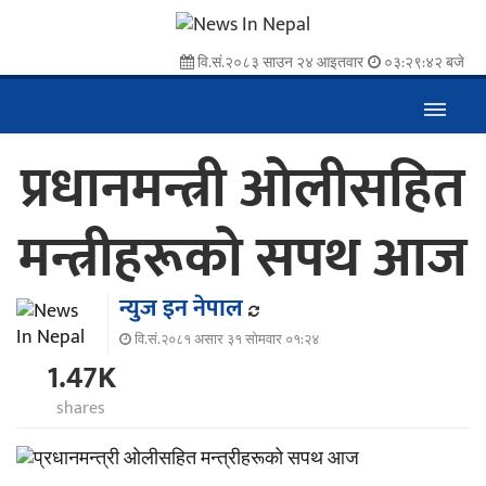
वि.सं.२०८३ साउन २४ आइतवार
०३:२९:४२ बजे
प्रधानमन्त्री ओलीसहित
मन्त्रीहरूको सपथ आज
न्युज इन नेपाल
वि.सं.२०८१ असार ३१ सोमवार ०१:२४
1.47K
shares