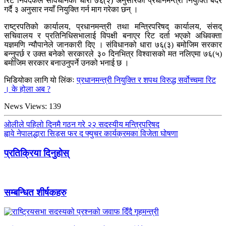
रिट निवेदकले संविधानको धारा ७६(२) अनुसारको प्रधानमन्त्री नियुक्ति बदर
गर्दै ३ अनुसार नयाँ नियुक्ति गर्न माग गरेका छन् ।
राष्ट्रपतिको कार्यालय, प्रधानमन्त्री तथा मन्त्रिपरिषद् कार्यालय, संसद्
सचिवालय र प्रतिनिधिसभालाई विपक्षी बनाएर रिट दर्ता भएको अधिवक्ता
यज्ञमणि न्यौपानेले जानकारी दिए । संविधानको धारा ७६(३) बमोजिम सरकार
बन्नुपर्छ र उक्त बनेको सरकारले ३० दिनभित्र विश्वासको मत नलिएमा ७६(५)
बमोजिम सरकार बनाउनुपर्ने उनको भनाई छ ।
भिडियोका लागि यो लिंकः
प्रधानमन्त्री नियुक्ति र शपथ विरुद्ध सर्वोच्चमा रिट
। के होला अब ?
News Views:
139
ओलीले पहिलो दिनमै गठन गरे २२ सदस्यीय मन्त्रिपरिषद
ह्वावे नेपालद्धारा सिड्स फर द फ्युचर कार्यक्रमका विजेता घोषणा
प्रतिक्रिया दिनुहोस्
सम्बन्धित शीर्षकहरु