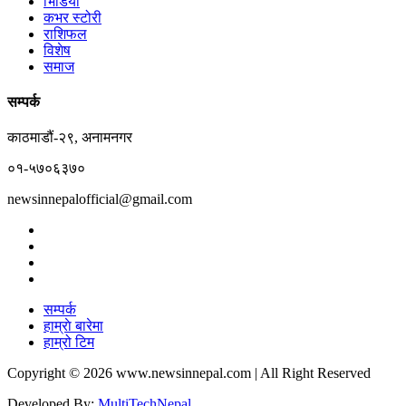
भिडियो
कभर स्टोरी
राशिफल
विशेष
समाज
सम्पर्क
काठमाडौं-२९, अनामनगर
०१-५७०६३७०
newsinnepalofficial@gmail.com
सम्पर्क
हाम्राे बारेमा
हाम्रो टिम
Copyright © 2026 www.newsinnepal.com | All Right Reserved
Developed By:
MultiTechNepal