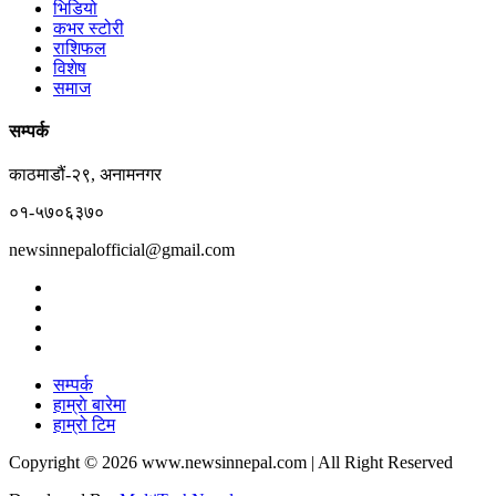
भिडियो
कभर स्टोरी
राशिफल
विशेष
समाज
सम्पर्क
काठमाडौं-२९, अनामनगर
०१-५७०६३७०
newsinnepalofficial@gmail.com
सम्पर्क
हाम्राे बारेमा
हाम्रो टिम
Copyright © 2026 www.newsinnepal.com | All Right Reserved