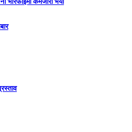
ूचना भेरिफाइमा कमजोरी भयो
ोबार
्रस्ताव