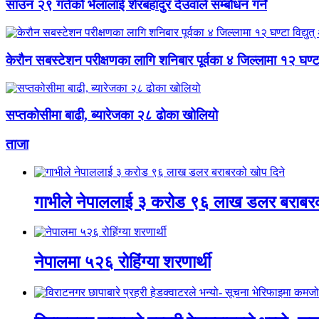
साउन २९ गतेको भेलालाई शेरबहादुर देउवाले सम्बोधन गर्ने
केरौन सबस्टेशन परीक्षणका लागि शनिबार पूर्वका ४ जिल्लामा १२ घण्टा वि
सप्तकोसीमा बाढी, ब्यारेजका २८ ढोका खोलियो
ताजा
गाभीले नेपाललाई ३ करोड ९६ लाख डलर बराबरक
नेपालमा ५२६ रोहिंग्या शरणार्थी