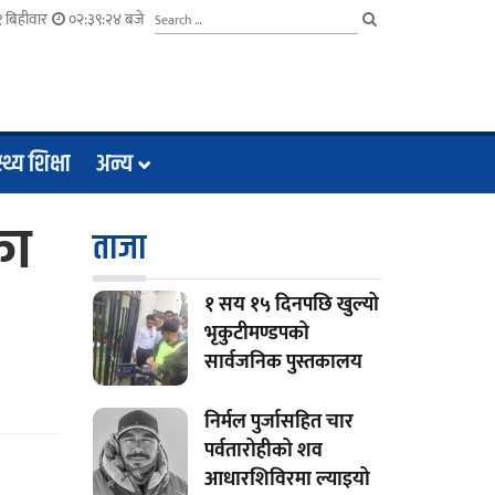
 बिहीवार
०२:३९:२५ बजे
्थ्य शिक्षा
अन्य
का
ताजा
१ सय १५ दिनपछि खुल्यो
भृकुटीमण्डपको
सार्वजनिक पुस्तकालय
निर्मल पुर्जासहित चार
पर्वतारोहीको शव
आधारशिविरमा ल्याइयो