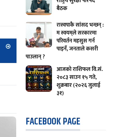
राष्ट्रिय सुरक्षा परिषद
बैठक
रास्वपाकै सांसद भन्छन् :
म स्वयम्‌ले सरकारमा
परिवर्तन महसुस गर्न
पाइनँ, जनताले कसरी
पाउलान् ?
आजको राशिफल वि.सं.
२०८३ साउन १५ गते,
शुक्रबार (२०२६ जुलाई
३१)
FACEBOOK PAGE