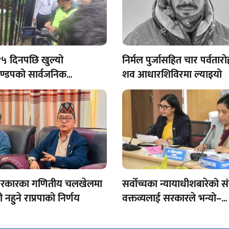
५ दिनपछि खुल्यो
निर्मल पुर्जासहित चार पर्वतार
मण्डपको सार्वजनिक
शव आधारशिविरमा ल्याइयो
ालय
 सरकारका गणितीय चलखेलमा
सर्वोच्चका न्यायाधीशबारेको सं
नहुने राप्रपाको निर्णय
वक्तव्यलाई सरकारले भन्यो–
कपोकल्पित र राजनीतिक गन्
देखिन्छ