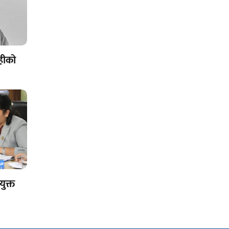
ोहीको
युक्त
ध