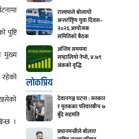
घटनामा
रास्वपाले बोलायो
अन्तर्राष्ट्रिय युवा दिवस–
२०२६ आयोजक
पुष्टि
समितिको बैठक
अन्तिम समयमा
 मुख्य
सम्हालियो नेप्से, ४.७९
अंकको वृद्धि
 रहेको
लाेकप्रिय
 खसेको
देवानगञ्ज घटना : सरकार
र मृतकका परिवारबीच ७
बुँदे सहमति
िन्छ ।
प्रधानमन्त्रीले बोलाए