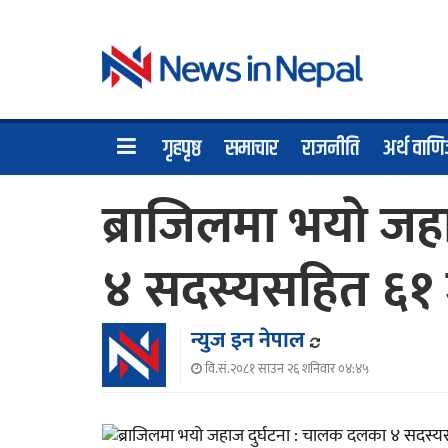
गृहपृष्ठ
समाचार
राजनीति
अर्थ वाणि
ब्राजिलमा भयो जह
४ सदस्यसहित ६१ ज
न्युज इन नेपाल
वि.सं.२०८१ साउन २६ शनिवार ०४:४५