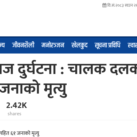
वि.सं.२०८३ साउन २१
ज्य
जीवनशैली
मनोरञ्जन
खेलकुद
सूचना प्रविधि
स्वास
ाज दुर्घटना : चालक दल
नाको मृत्यु
2.42K
shares