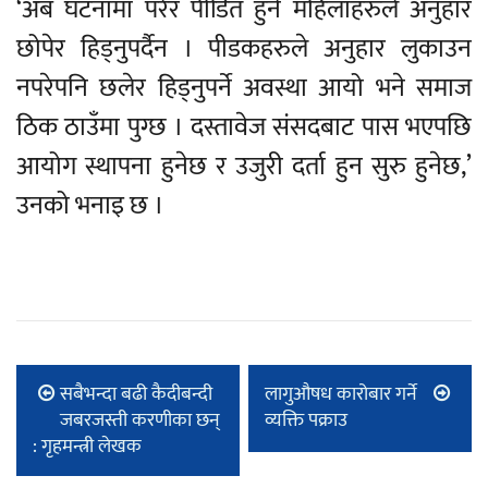
‘अब घटनामा परेर पीडित हुने महिलाहरुले अनुहार
छोपेर हिड्नुपर्दैन । पीडकहरुले अनुहार लुकाउन
नपरेपनि छलेर हिड्नुपर्ने अवस्था आयो भने समाज
ठिक ठाउँमा पुग्छ । दस्तावेज संसदबाट पास भएपछि
आयोग स्थापना हुनेछ र उजुरी दर्ता हुन सुरु हुनेछ,’
उनको भनाइ छ ।
सबैभन्दा बढी कैदीबन्दी
लागुऔषध कारोबार गर्ने
जबरजस्ती करणीका छन्
व्यक्ति पक्राउ
: गृहमन्त्री लेखक