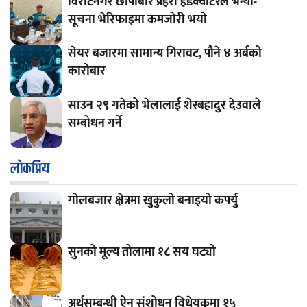
विराटनगर छापाबारे प्रहरी हेडक्वाटरले भन्यो-
सूचना भेरिफाइमा कमजोरी भयो
सेयर बजारमा सामान्य गिरावट, पौने ४ अर्बको
कारोबार
साउन २९ गतेको भेलालाई शेरबहादुर देउवाले
सम्बोधन गर्ने
लाेकप्रिय
गोलबजार क्षेत्रमा खुकुलो बनाइयो कर्फ्यु
सुनको मूल्य तोलामा १८ सय घट्यो
अर्थसम्बन्धी ऐन संशोधन विधेयकमा १५