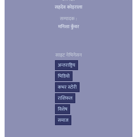
सहदेव काेइराला
सम्पादक :
मनिशा कुँवर
साइट नेभिगेसन
अन्तराष्ट्रिय
भिडियो
कभर स्टोरी
राशिफल
विशेष
समाज