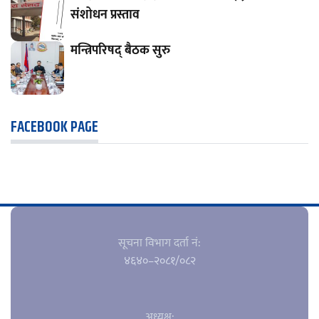
संशोधन प्रस्ताव
मन्त्रिपरिषद् बैठक सुरु
FACEBOOK PAGE
सूचना विभाग दर्ता नं‍:
४६४०–२०८१/०८२
अध्यक्ष: