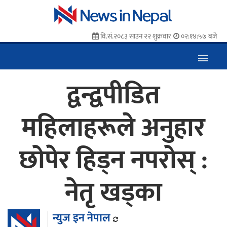
वि.सं.२०८३ साउन २२ शुक्रवार
०२:१४:५८ बजे
द्वन्द्वपीडित
महिलाहरूले अनुहार
छोपेर हिड्न नपरोस् :
नेतृ खड्का
न्युज इन नेपाल