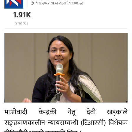
वि.सं.२०८१ साउन २६ शनिवार ०७:२२
1.91K
shares
माओवादी केन्द्रकी नेतृ देवी खड्काले
सङ्क्रमणकालीन न्यायसम्बन्धी (टिआरसी) विधेयक