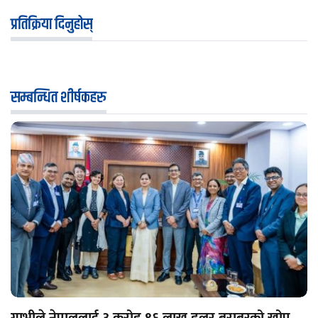
प्रतिक्रिया दिनुहोस्
सम्बन्धित शीर्षकहरु
गाभीले नेपाललाई ३ करोड ९६ लाख डलर बराबरको खोप