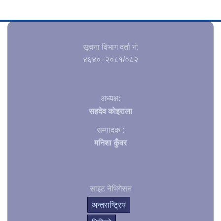
सूचना विभाग दर्ता नं‍:
४६४०–२०८१/०८२
अध्यक्ष:
सहदेव काेइराला
सम्पादक :
मनिशा कुँवर
साइट नेभिगेसन
अन्तराष्ट्रिय