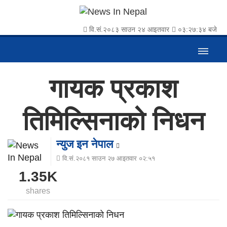
वि.सं.२०८३ साउन २४ आइतवार
०३:२७:३४ बजे
गायक प्रकाश
तिमिल्सिनाको निधन
न्युज इन नेपाल
वि.सं.२०८१ साउन २७ आइतवार ०२:५१
1.35K
shares