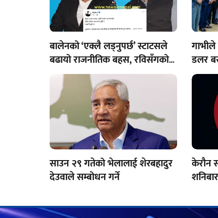
बालेनको ‘एक्लै लड्नुपर्छ’ स्टाटसले
गाभीले
बढायो राजनीतिक बहस, रविसँगको
डलर बर
सहकार्यमा दरार आएको हो?
साउन २९ गतेको भेलालाई शेरबहादुर
केरौन 
देउवाले सम्बोधन गर्ने
शनिबार 
विद्युत्