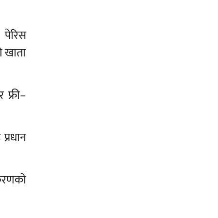
 पेरिस
ो खाता
 फ्री–
 प्रधान
्करणको