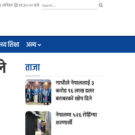
३ शनिवार
११:३५:५१ बजे
्थ्य शिक्षा
अन्य
े
ताजा
गाभीले नेपाललाई ३
करोड ९६ लाख डलर
बराबरको खोप दिने
नेपालमा ५२६ रोहिंग्या
शरणार्थी