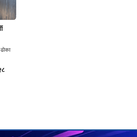
थी
२८