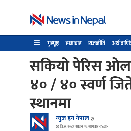
गृहपृष्ठ
समाचार
राजनीति
अर्थ वाणि
सकियो पेरिस ओलम्
४० / ४० स्वर्ण जि
स्थानमा
न्युज इन नेपाल
वि.सं.२०८१ साउन २८ सोमवार ०४:३०