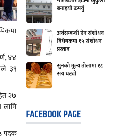
गोलबजार क्षेत्रमा खुकुलो
बनाइयो कर्फ्यु
्पिकमा
अर्थसम्बन्धी ऐन संशोधन
विधेयकमा १५ संशोधन
प्रस्ताव
्ण, ४४
सुनको मूल्य तोलामा १८
ाले ३९
सय घट्यो
हित २७
ो लागि
FACEBOOK PAGE
 ४५ पदक