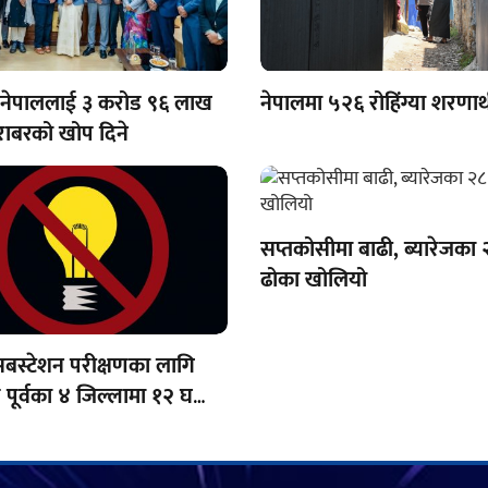
 नेपाललाई ३ करोड ९६ लाख
नेपालमा ५२६ रोहिंग्या शरणार्
ाबरको खोप दिने
सप्तकोसीमा बाढी, ब्यारेजका 
ढोका खोलियो
सबस्टेशन परीक्षणका लागि
पूर्वका ४ जिल्लामा १२ घण्टा
 अवरुद्ध हुने