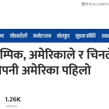
वि.सं.२०८३ साउन २
ज्य
जीवनशैली
मनोरञ्जन
खेलकुद
सूचना प्रविधि
स्वास
पिक, अमेरिकाले र चिनल
तेपनी अमेरिका पहिलो
1.26K
shares