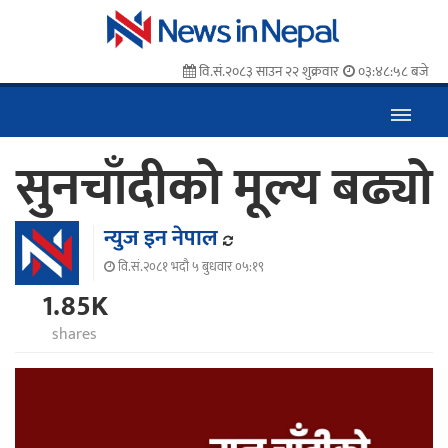
वि.सं.२०८३ साउन २२ शुक्रवार
०३:४८:५९ बजे
सुनचाँदीको मूल्य बढ्यो
न्युज इन नेपाल
वि.सं.२०८१ भदौ ५ बुधवार ०५:१९
1.85K
shares