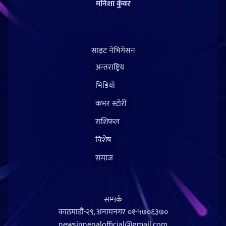
मनिशा कुँवर
साइट नेभिगेसन
अन्तराष्ट्रिय
भिडियो
कभर स्टोरी
राशिफल
विशेष
समाज
सम्पर्क
काठमाडौं-२९, अनामनगर
०१-५७०६३७०
newsinnepalofficial@gmail.com