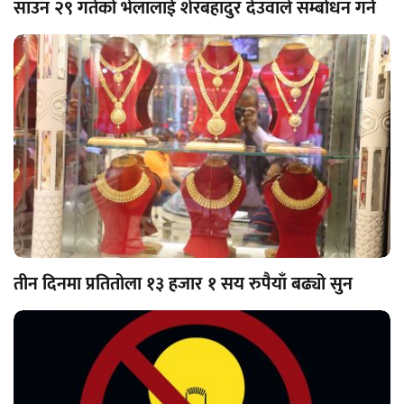
साउन २९ गतेको भेलालाई शेरबहादुर देउवाले सम्बोधन गर्ने
तीन दिनमा प्रतितोला १३ हजार १ सय रुपैयाँ बढ्यो सुन