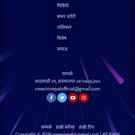
भिडियो
कभर स्टोरी
राशिफल
विशेष
समाज
सम्पर्क
काठमाडौं-२९, अनामनगर
०१-५७०६३७०
newsinnepalofficial@gmail.com
सम्पर्क
हाम्राे बारेमा
हाम्रो टिम
Copyright © 2026 www.newsinnepal.com | All Right