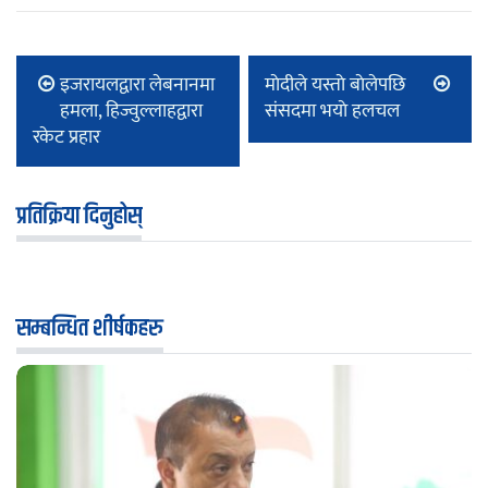
इजरायलद्वारा लेबनानमा
माेदीले यस्ताे बाेलेपछि
हमला, हिज्वुल्लाहद्वारा
संसदमा भयाे हलचल
रकेट प्रहार
प्रतिक्रिया दिनुहोस्
सम्बन्धित शीर्षकहरु