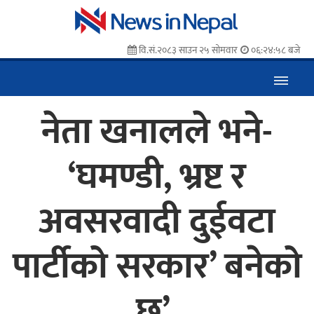
वि.सं.२०८३ साउन २५ सोमवार
०६:२४:५९ बजे
नेता खनालले भने-
‘घमण्डी, भ्रष्ट र
अवसरवादी दुईवटा
पार्टीको सरकार’ बनेको
छ’