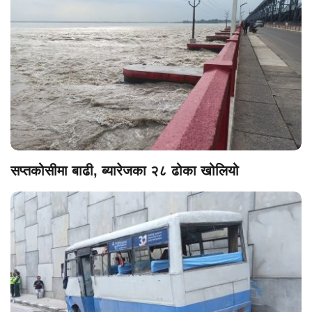
सप्तकोसीमा बाढी, ब्यारेजका २८ ढोका खोलियो