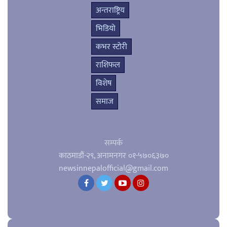
अन्तराष्ट्रिय
भिडियो
कभर स्टोरी
राशिफल
विशेष
समाज
सम्पर्क
काठमाडौं-२९, अनामनगर
०१-५७०६३७०
newsinnepalofficial@gmail.com