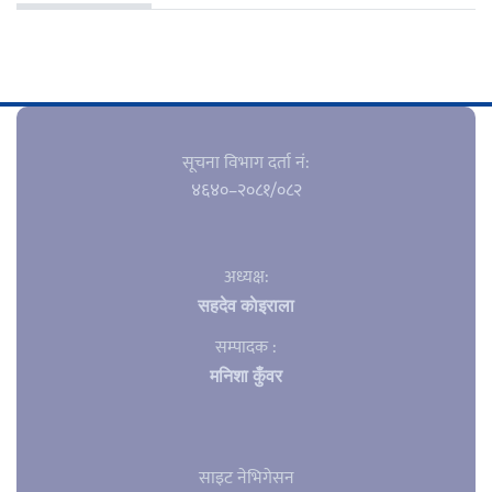
सूचना विभाग दर्ता नं‍:
४६४०–२०८१/०८२
अध्यक्ष:
सहदेव काेइराला
सम्पादक :
मनिशा कुँवर
साइट नेभिगेसन