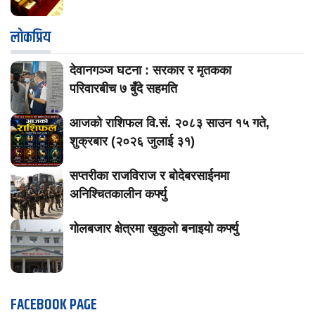
लाेकप्रिय
देवानगञ्ज घटना : सरकार र मृतकका
परिवारबीच ७ बुँदे सहमति
आजको राशिफल वि.सं. २०८३ साउन १५ गते,
शुक्रबार (२०२६ जुलाई ३१)
सप्तरीका राजविराज र बोदेबरसाईनमा
अनिश्चितकालीन कर्फ्यु
गोलबजार क्षेत्रमा खुकुलो बनाइयो कर्फ्यु
FACEBOOK PAGE