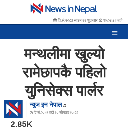
वि.सं.२०८३ साउन २२ शुक्रवार
१०:०३:३३ बजे
मन्थलीमा खुल्यो
रामेछापकै पहिलो
युनिसेक्स पार्लर
न्युज इन नेपाल
वि.सं.२०८१ भदौ १० सोमवार १०:२६
2.85K