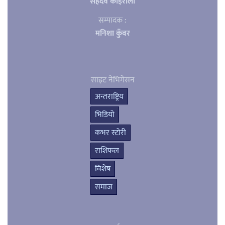
सहदेव काेइराला
सम्पादक :
मनिशा कुँवर
साइट नेभिगेसन
अन्तराष्ट्रिय
भिडियो
कभर स्टोरी
राशिफल
विशेष
समाज