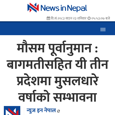
वि.सं.२०८३ साउन २३ शनिवार
०५:५३:०८ बजे
मौसम पूर्वानुमान :
बागमतीसहित यी तीन
प्रदेशमा मुसलधारे
वर्षाको सम्भावना
न्युज इन नेपाल