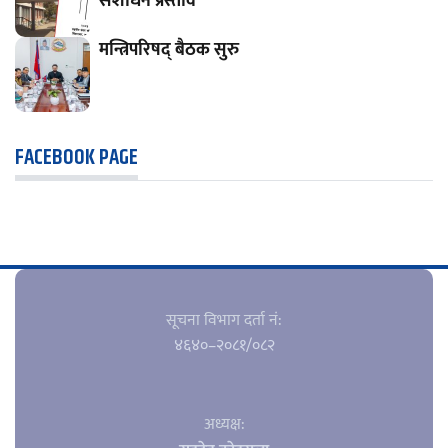
संशोधन प्रस्ताव
मन्त्रिपरिषद् बैठक सुरु
FACEBOOK PAGE
सूचना विभाग दर्ता नं‍:
४६४०–२०८१/०८२
अध्यक्ष: