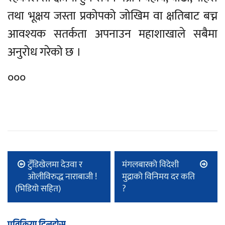
तथा भूक्षय जस्ता प्रकोपको जोखिम वा क्षतिबाट बच्न
आवश्यक सतर्कता अपनाउन महाशाखाले सबैमा
अनुरोध गरेको छ ।
०००
टुँडिखेलमा देउवा र
मंगलबारको विदेशी
ओलीविरुद्ध नाराबाजी !
मुद्राको विनिमय दर कति
(भिडियो सहित)
?