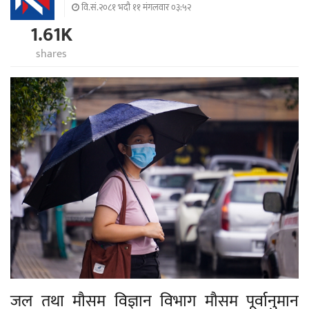
वि.सं.२०८१ भदौ ११ मंगलवार ०३:५२
1.61K
shares
जल तथा मौसम विज्ञान विभाग मौसम पूर्वानुमान