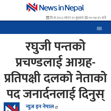
वि.सं.२०८३ साउन २० बुधवार
०५:५४:३६ बजे
रघुजी पन्तको
प्रचण्डलाई आग्रह-
प्रतिपक्षी दलको नेताको
पद जनार्दनलाई दिनुस्
न्युज इन नेपाल