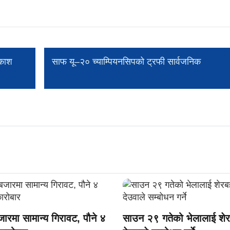
रकाश
साफ यू–२० च्याम्पियनसिपको ट्रफी सार्वजनिक
जारमा सामान्य गिरावट, पौने ४
साउन २९ गतेको भेलालाई शेर