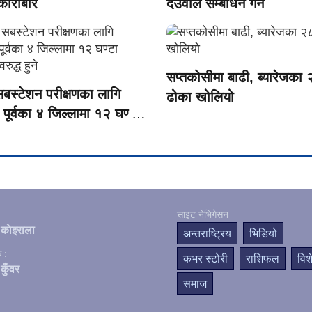
 कारोबार
देउवाले सम्बोधन गर्ने
सप्तकोसीमा बाढी, ब्यारेजका
सबस्टेशन परीक्षणका लागि
ढोका खोलियो
पूर्वका ४ जिल्लामा १२ घण्टा
अवरुद्ध हुने
साइट नेभिगेसन
काेइराला
अन्तराष्ट्रिय
भिडियो
 :
कभर स्टोरी
राशिफल
विश
कुँवर
समाज