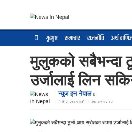
गृहपृष्ठ
समाचार
राजनीति
अर्थ वाणिज
मुलुकको सबैभन्दा 
उर्जालाई लिन सकि
न्युज इन नेपाल
वि.सं.२०८१ भदौ ११ मंगलवार १२:०२