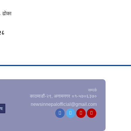
 २८
सम्पर्क
काठमाडौं-२९, अनामनगर
०१-५७०६३७०
newsinnepalofficial@gmail.com
ेष