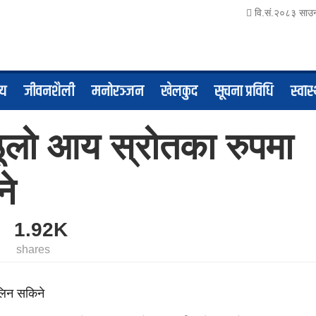
वि.सं.२०८३ साउन
्य
जीवनशैली
मनोरञ्जन
खेलकुद
सूचना प्रविधि
स्वास्
ठूलो आय स्रोतका रुपमा
ने
1.92K
shares