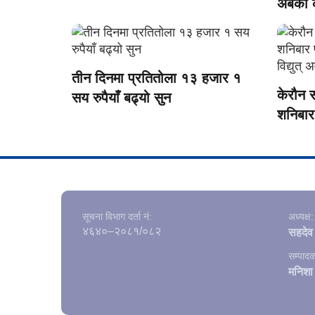
अर्बको
तीन दिनमा प्रतितोला १३ हजार १
केरौन 
सय रुपैयाँ बढ्यो सुन
शनिबार 
विद्युत् 
सूचना विभाग दर्ता नं‍:
अध्यक्ष:
४६४०–२०८१/०८२
सहदेव 
सम्पादक
मनिशा 