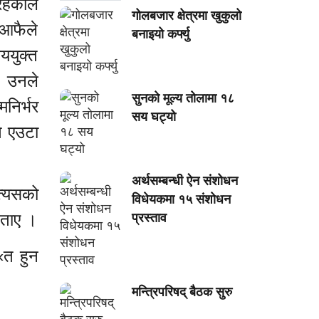
हेकाले
गोलबजार क्षेत्रमा खुकुलो
 आफैले
बनाइयो कर्फ्यु
ययुक्त
’ उनले
सुनको मूल्य तोलामा १८
निर्भर
सय घट्यो
ि एउटा
अर्थसम्बन्धी ऐन संशोधन
 त्यसको
विधेयकमा १५ संशोधन
बताए ।
प्रस्ताव
«त हुन
मन्त्रिपरिषद् बैठक सुरु