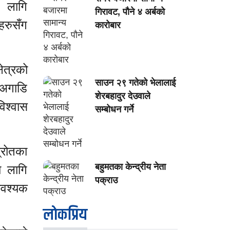
ा लागि
गिरावट, पौने ४ अर्बको
ीहरुसँग
कारोबार
ेत्रको
साउन २९ गतेको भेलालाई
 अगाडि
शेरबहादुर देउवाले
विश्वास
सम्बोधन गर्ने
्रोतका
बहुमतका केन्द्रीय नेता
ा लागि
पक्राउ
आवश्यक
लाेकप्रिय