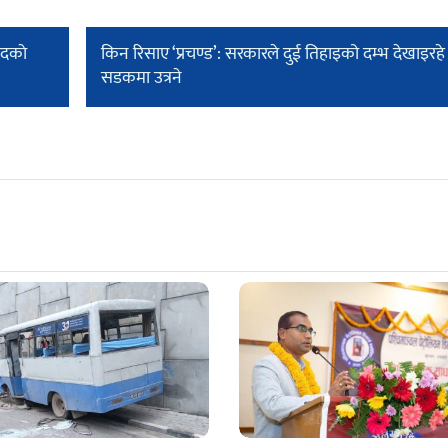
सदकाे
किन रिसाए ‘प्रचण्ड’: सरकारले दुई तिहाइको दम्भ देखाइरहे
सडकमा उत्रने