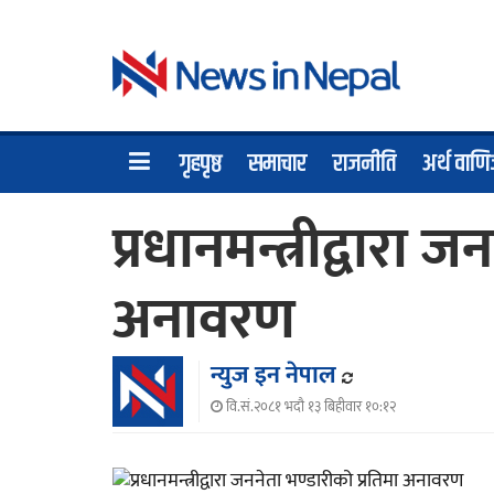
गृहपृष्ठ
समाचार
राजनीति
अर्थ वाणि
प्रधानमन्त्रीद्वारा 
अनावरण
न्युज इन नेपाल
वि.सं.२०८१ भदौ १३ बिहीवार १०:१२