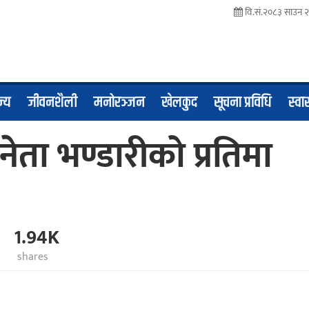
वि.सं.२०८३ साउन २२
ज्य
जीवनशैली
मनोरञ्जन
खेलकुद
सूचना प्रविधि
स्वास
जननेता भण्डारीको प्रतिमा
1.94K
shares