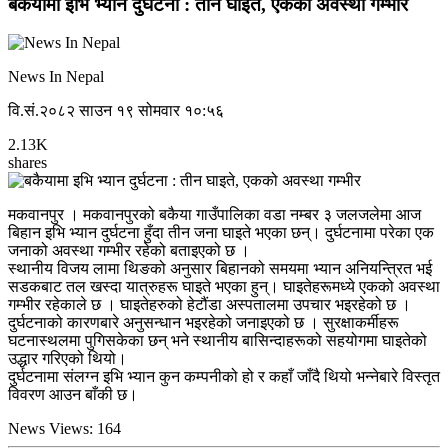
बकैयामा इभि भ्यान दुर्घटना : तीन घाइते, एकको अवस्था गम्भीर
News In Nepal
वि.सं.२०८२ साउन १९ सोमवार १०:५६
2.13K
shares
मकवानपुर । मकवानपुरको बकैया गाउँपालिका वडा नम्बर ३ जलजलेमा आज
बिहान इभि भ्यान दुर्घटना हुँदा तीन जना घाइते भएका छन्। दुर्घटनामा परेका एक
जनाको अवस्था गम्भीर रहेको बताइएको छ ।
स्थानीय विजय लामा थिङको अनुसार बिहानको समयमा भ्यान अनियन्त्रित भई
सडकबाट तल खस्दा यात्रुहरू घाइते भएका हुन्। घाइतेहरूमध्ये एकको अवस्था
गम्भीर रहेकाले छ । घाइतेहरुको हेटौंडा अस्पतालमा उपचार भइरहेको छ ।
दुर्घटनाको कारणबारे अनुसन्धान भइरहेको जनाइएको छ । सुरक्षाकर्मीहरू
घटनास्थलमा पुगिसकेका छन् भने स्थानीय बासिन्दाहरूको सहयोगमा घाइतेको
उद्धार गरिएको थियो।
दुर्घटनामा संलग्न इभि भ्यान कुन कम्पनीको हो र कहाँ जाँदै थियो भन्नेबारे विस्तृत
विवरण आउन बाँकी छ।
News Views:
164