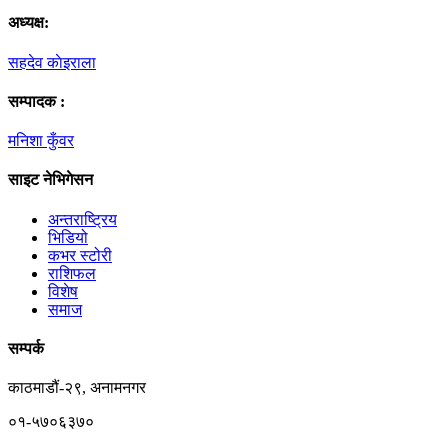
अध्यक्ष:
सहदेव काेइराला
सम्पादक :
मनिशा कुँवर
साइट नेभिगेसन
अन्तराष्ट्रिय
भिडियो
कभर स्टोरी
राशिफल
विशेष
समाज
सम्पर्क
काठमाडौं-२९, अनामनगर
०१-५७०६३७०