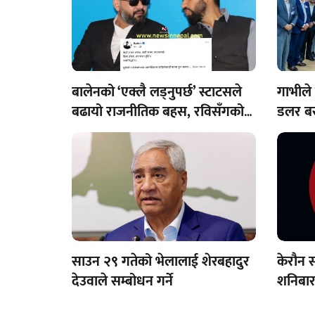
बालेनको ‘एक्लै लड्नुपर्छ’ स्टाटसले
गाभीले
बढायो राजनीतिक बहस, रविसँगको
डलर बर
सहकार्यमा दरार आएको हो?
साउन २९ गतेको भेलालाई शेरबहादुर
केरौन 
देउवाले सम्बोधन गर्ने
शनिबार 
विद्युत्