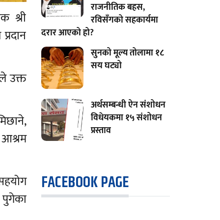
राजनीतिक बहस,
क श्री
रविसँगको सहकार्यमा
दरार आएको हो?
प्रदान
सुनको मूल्य तोलामा १८
सय घट्यो
ले उक्त
अर्थसम्बन्धी ऐन संशोधन
विधेयकमा १५ संशोधन
िछाने,
प्रस्ताव
 आश्रम
FACEBOOK PAGE
ँ सहयोग
पुगेका