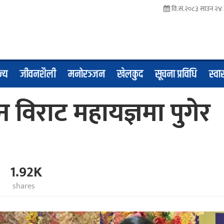
वि.सं.२०८३ साउन २
ज्य
जीवनशैली
मनोरञ्जन
खेलकुद
सूचना प्रविधि
स्वास
्ञान विराट महायज्ञमा पुगेर
1.92K
shares