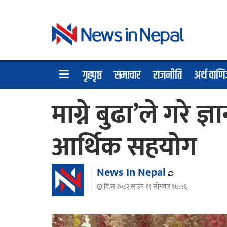
गृहपृष्ठ
समाचार
राजनीति
अर्थ वाणि
माग्ने बुढा’ले गरे ज
आर्थिक सहयोग
News In Nepal
वि.सं.२०८२ साउन १९ सोमवार १७:५६