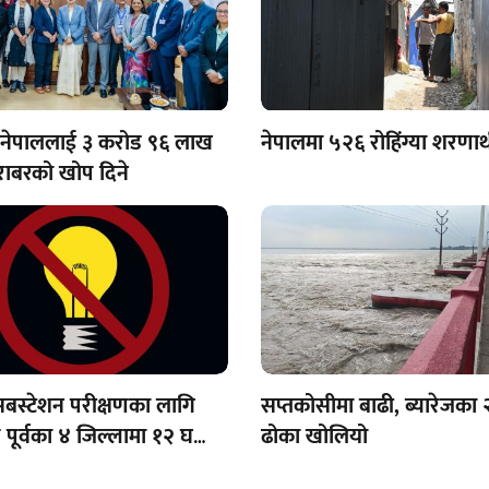
 नेपाललाई ३ करोड ९६ लाख
नेपालमा ५२६ रोहिंग्या शरणार्
ाबरको खोप दिने
सबस्टेशन परीक्षणका लागि
सप्तकोसीमा बाढी, ब्यारेजका 
पूर्वका ४ जिल्लामा १२ घण्टा
ढोका खोलियो
 अवरुद्ध हुने