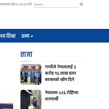
४ आइतवार
०८:१२:२४ बजे
्थ्य शिक्षा
अन्य
ताजा
गाभीले नेपाललाई ३
करोड ९६ लाख डलर
बराबरको खोप दिने
नेपालमा ५२६ रोहिंग्या
शरणार्थी