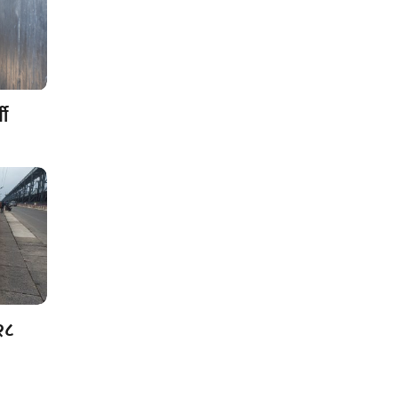
थी
२८