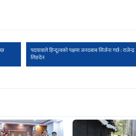
न्छ
पदयात्राले हिन्दूत्वको पक्षमा जनदबाब सिर्जना गर्छ : राजेन्द्र
लिङदेन