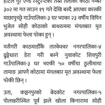
होटल नुर एण्ड रेस्टुरेन्टको तेस्रो तलाको कोठा नम्बर
३०२ मा गत साउन १९ गते देखि बस्दै आएका कास्की
माछापुच्छ्रे गाउँपालिका-३ घर भएका २३ वर्षीय विपिन
भुजेल सोही कोठाको बाथरुममा मंगलबार मृत
अवस्थामा फेला परेका हुन् ।
यसैगरी काठमाडौँकै तारकेश्‍वर नगरपालिका-४
ढुङ्गेधारा डेरा गरी बस्ने नुवाकोट शिवपुरी
गाउँपालिका-३ घर भएकी ५० वर्षीया ठुलीमाया
तामाङ आफ्नै कोठामा मंगलबार मृत अवस्थामा फेला
परेकी छिन् ।
उता, कञ्चनपुरको बेदकोट नगरपालिका-५
पोलखरीस्थित पूर्व झले खोला किनारामा सोही