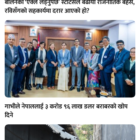
बालेनको ‘एक्लै लड्नुपर्छ’ स्टाटसले बढायो राजनीतिक बहस,
रविसँगको सहकार्यमा दरार आएको हो?
गाभीले नेपाललाई ३ करोड ९६ लाख डलर बराबरको खोप
दिने