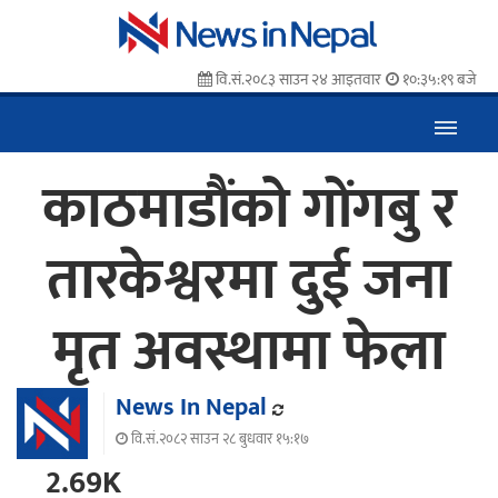
वि.सं.२०८३ साउन २४ आइतवार
१०:३५:२० बजे
काठमाडौंको गोंगबु र
तारकेश्वरमा दुई जना
मृत अवस्थामा फेला
News In Nepal
वि.सं.२०८२ साउन २८ बुधवार १५:१७
2.69K