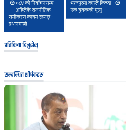
०८४ को निर्वाचनसम्म
भक्तपुरमा कारले किच्दा
अहिलेकै राजनीतिक
एक युवकको मृत्यु
समीकरण कायम रहनछ् :
प्रधानमन्त्री
प्रतिक्रिया दिनुहोस्
सम्बन्धित शीर्षकहरु