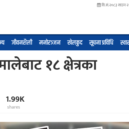
वि.सं.२०८३ साउन २२
ज्य
जीवनशैली
मनोरञ्जन
खेलकुद
सूचना प्रविधि
स्वास
ालेबाट १८ क्षेत्रका
1.99K
shares