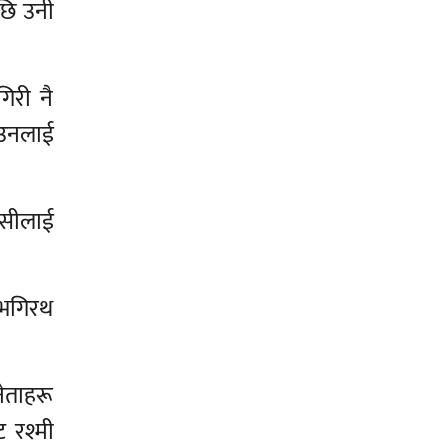
छि उनी
गिरी नै
 उनलाई
केसीलाई
े भगिरथ
ेताहरू
ट रश्मी