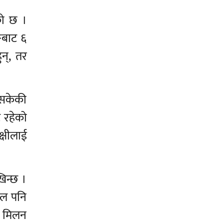
को छ ।
ुङबाट ६
न्, तर
निसकेकी
 रहेको
्षीलाई
िन्छ ।
डेल पनि
े मिलन