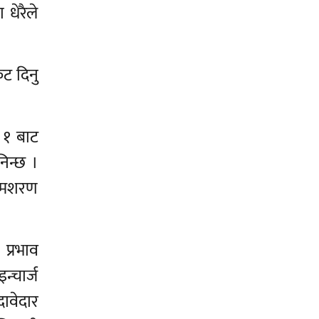
धेरैले
कट दिनु
र १ बाट
िन्छ ।
रामशरण
 प्रभाव
न्चार्ज
दावेदार