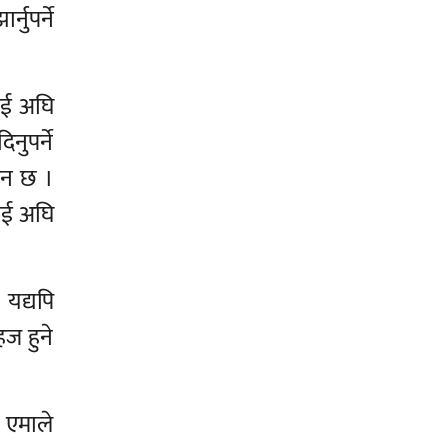
नुपर्ने
लाई अघि
नुपर्ने
उन छ ।
लाई अघि
 यद्यपि
ज हुने
 एमाले