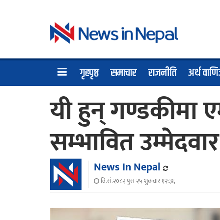
गृहपृष्ठ
समाचार
राजनीति
अर्थ वाणि
यी हुन् गण्डकीमा एम
सम्भावित उम्मेदवार
News In Nepal
वि.सं.२०८२ पुस २५ शुक्रवार १२:३६