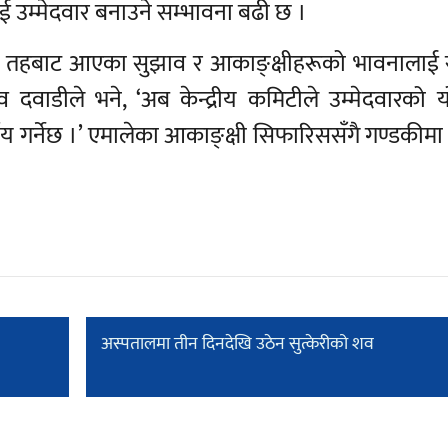
ाई उम्मेदवार बनाउने सम्भावना बढी छ ।
ल्लो तहबाट आएका सुझाव र आकाङ्क्षीहरूको भावनालाई 
िव दवाडीले भने, ‘अब केन्द्रीय कमिटीले उम्मेदवारको य
र्णय गर्नेछ ।’ एमालेका आकाङ्क्षी सिफारिससँगै गण्डकीमा
अस्पतालमा तीन दिनदेखि उठेन सुत्केरीको शव