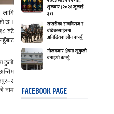
२०८३ साउन १५ गते,
शुक्रबार (२०२६ जुलाई
ा लागि
३१)
ेको छ ।
सप्तरीका राजविराज र
१८ वटै
बोदेबरसाईनमा
अनिश्चितकालीन कर्फ्यु
नहुँबाट
गोलबजार क्षेत्रमा खुकुलो
बनाइयो कर्फ्यु
मा ठुलो
अन्तिम
लपुर–२
FACEBOOK PAGE
ङको नाम