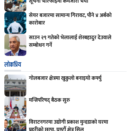
सूचना भेरिफाइमा कमजोरी भयो
सेयर बजारमा सामान्य गिरावट, पौने ४ अर्बको
कारोबार
साउन २९ गतेको भेलालाई शेरबहादुर देउवाले
सम्बोधन गर्ने
लाेकप्रिय
गोलबजार क्षेत्रमा खुकुलो बनाइयो कर्फ्यु
मन्त्रिपरिषद् बैठक सुरु
विराटनगरमा उद्योगी प्रकाश मुन्दडाको घरमा
प्रहरीको छापा, घण्टौँ क्षेत्र सिल