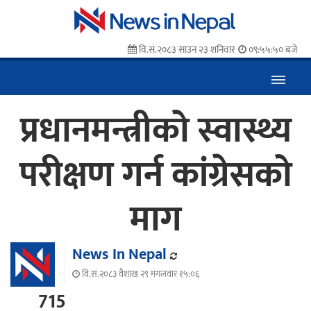
वि.सं.२०८३ साउन २३ शनिवार
०९:५५:५१ बजे
प्रधानमन्त्रीको स्वास्थ्य
परीक्षण गर्न कांग्रेसको
माग
News In Nepal
वि.सं.२०८३ वैशाख २९ मंगलवार १५:०६
715