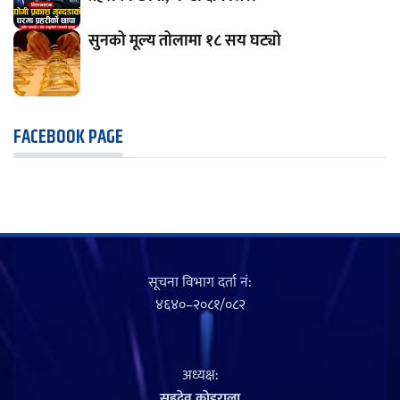
सुनको मूल्य तोलामा १८ सय घट्यो
FACEBOOK PAGE
सूचना विभाग दर्ता नं‍:
४६४०–२०८१/०८२
अध्यक्ष:
सहदेव काेइराला