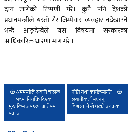
दाग लागेको टिप्पणी गरे। कुनै पनि देशको
प्रधानमन्त्रीले यस्तो गैर-जिम्मेवार व्यवहार नदेखाउने
भन्दै आङ्देम्बेले यस विषयमा सरकारको
आधिकारिक धारणा माग गरे ।
श्रममन्त्रीले सवारी चालक
नीति तथा कार्यक्रमप्रति
पदमा नियुक्ति दिएका
लगानीकर्ता भएनन्
मुस्तकिम अपहरण आरोपमा
विश्वस्त, नेप्से घट्यो ३९ अंक
पक्राउ