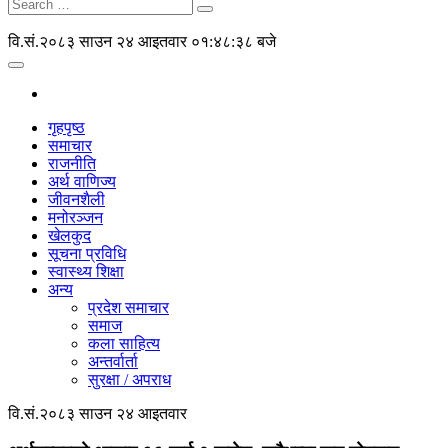
वि.सं.२०८३ साउन २४ आइतवार
०१:४८:३८ बजे
गृहपृष्ठ
समाचार
राजनीति
अर्थ वाणिज्य
जीवनशैली
मनोरञ्जन
खेलकुद
सूचना प्रविधि
स्वास्थ्य शिक्षा
अन्य
प्रदेश समाचार
समाज
कला साहित्य
अन्तर्वार्ता
सुरक्षा / अपराध
वि.सं.२०८३ साउन २४ आइतवार