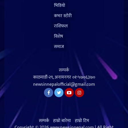
भिडियो
कभर स्टोरी
राशिफल
विशेष
समाज
सम्पर्क
काठमाडौं-२९, अनामनगर
०१-५७०६३७०
newsinnepalofficial@gmail.com
सम्पर्क
हाम्राे बारेमा
हाम्रो टिम
Copyright © 2026 www.newsinnepal.com | All Right