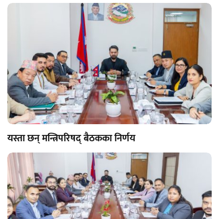
यस्ता छन् मन्त्रिपरिषद् बैठकका निर्णय